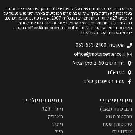
אנו מכבדים את זכויותיהם של בעלי זכויות יוצרים ומשקיעים מאמצים באיתור
בעלי זכויות יוצרים לצורך שימוש בחומרים המופיעים באתר. השימוש נעשה על
פי סעיף 27א לחוק זכויות יוצרים תשס"ח - 2007, אם לדעתכם נפגעה זכותכם
כבעלים של זכויות יוצרים בחומר המוצג באתר זה, הנכם רשאים לפנות
באמצעות דואר אלקטרוני לכתובת:
office@motorcenter.co.il
, בבקשה
לחדול מעשיית השימוש ביצירה.
התקשרו: 053-633-2400
office@motorcenter.co.il
דרך הגנים 60, בוסתן הגליל
בני רא"ם
עמוד הפייסבוק שלנו
מידע שימושי
דגמים פופולריים
רכב שטח (באגי)
רייזר - RZR
טרקטור משא
מאבריק
טרקטורון שטח
ריינג'ר
אופנוע ים
מיול