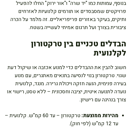
בנוסף, עמותות כמו "יד שרה" ו"אור ירוק" החלו להפעיל
פרויקטים שמסבסדים או תורמים קלנועיות לאזרחים
ותיקים, בעיקר באזורים פריפריאליים. זה מלמד על הכרה
ציבורית בצורך ועל תרגום אמיתי לעשייה בשטח.
הבדלים טכניים בין טרקטורון
לקלנועית
חשוב להבין את ההבדלים כדי למנוע אכזבה או שיקול דעת
שגוי. טרקטורון בנוי לנסיעה בתנאים מאתגרים, עם מנוע
בעירה פנימית, הנעה חזקה ויכולת גרירה. מנגד, קלנועית
נועדה לתנועה איטית, יציבה וחסכונית – ללא טסט, רישוי או
צורך בנהיגה עם רישיון.
מהירות ממוצעת:
טרקטורון – עד 60 קמ"ש. קלנועית –
עד 12 קמ"ש (לפי חוק).