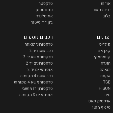
אודות
טרקסטר
יצירת קשר
ספורטסמן
בלוג
אאוטלנדר
ג'ון דיר גייטור
יצרנים
רכבים נוספים
פולריס
טרקטורוני ימאהה
קאן אם
רכב שטח יד 2
קוואסאקי
טרקטור משא יד 2
הונדה
טרקטורונים יד 2
ימאהה
אופנועי ים יד 2
אקסס
רכב שטח 4 מקומות
TGB
טרקטור משא 4 מקומות
HISUN
טרקטורון דו מושבי
סידו
אופנוע ים 3 מקומות
ארקטיק קאט
סי אף מוטו