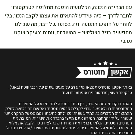
עם הבחירה הנכונה, הקלנועית הופכת מחלופה לטרקטורון
לחבר לדרך – כזה שיודע להתאים את עצמו לקצב הנכון, בלי
לוותר על חופש התנועה. וזה, בסופו של דבר, מה שכולנו
מחפשים בגיל השלישי – המשכיות, נוחות ובעיקר שקט
נפשי.
באתר אקשן מוטורס תמצאו מידע רב על סוגים שונים של רכבי שטח (באגי),
טרקטור משא, טרקטורונים אופנועי ים ועוד.
האתר הוקם מיוזמה אישית, ובין היתר במטרה לתת מידע על המוצרים
המפורסמים בו ולאפשר ערוץ לקבלת פרטים נוספים ואפשרויות רכישה לחלק
מהמוצרים הנזכרים בו. המידע שניתן נכון ליום כתיבתו, ומבוסס על מחקר אישי
שנערך על ידי המחבר. המידע איננו מייצג בהכרח את השירות, המוצר, את
הפרטים הטכניים הכלולים בו או את המחיר הנזכר לצידו. כדי לקבל את מלוא
המידע הרלוונטי על המוצרים יש לפנות למשווקים המורשים ו/או ליצרנים של
המוצרים המוזכרים באתר.