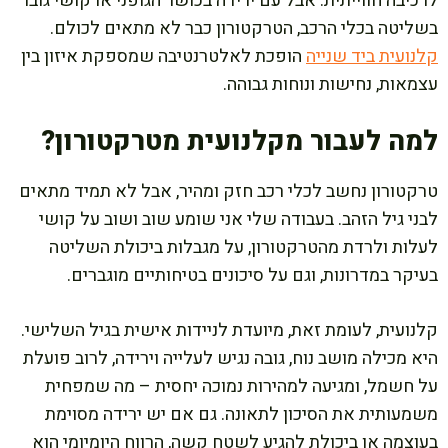
לרכיבה חווייתית. אבל עם ירידה בכושר הגופני או קושי גובר
בשליטה בכלי הרכב, הטרקטורון כבר לא מתאים לכולם.
קלנועית ביד שנייה
הופכת לאלטרנטיבה שמספקת איזון בין
עצמאות, נחישות ונוחות גבוהה.
למה לעבור מקלנועית מטרקטורון?
טרקטורון נחשב לכלי רכב חזק ומהיר, אבל לא תמיד מתאים
לבני גיל הזהב. בעבודה שלי אני שומע שוב ושוב על קושי
לעלות ולרדת מהטרקטורון, על מגבלות ביכולת השליטה
בעיקר במדרונות, וגם על סיכונים בטיחותיים מוגברים.
קלנועית, לעומת זאת, מיועדת לניידות אישית בגיל השלישי.
היא מכילה מושב נוח, גובה נגיש לעלייה וירידה, לרוב פועלת
על חשמל, ומגיעה למהירות נמוכה יחסית – מה שמפחית
משמעותית את הסיכון לתאונה. גם אם יש ירידה מסוימת
בעוצמה או ביכולת להגיע לשטח קשה, הרווח היומיומי הוא