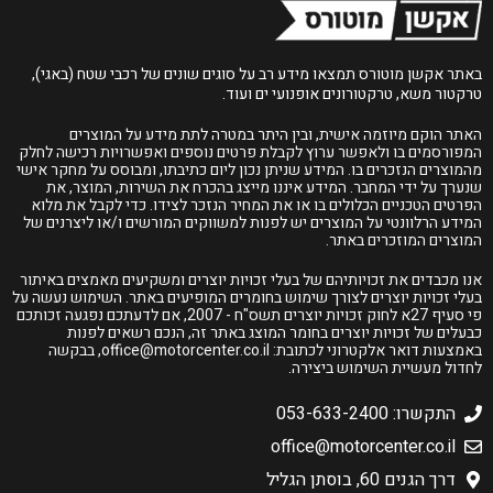
באתר אקשן מוטורס תמצאו מידע רב על סוגים שונים של רכבי שטח (באגי),
טרקטור משא, טרקטורונים אופנועי ים ועוד.
האתר הוקם מיוזמה אישית, ובין היתר במטרה לתת מידע על המוצרים
המפורסמים בו ולאפשר ערוץ לקבלת פרטים נוספים ואפשרויות רכישה לחלק
מהמוצרים הנזכרים בו. המידע שניתן נכון ליום כתיבתו, ומבוסס על מחקר אישי
שנערך על ידי המחבר. המידע איננו מייצג בהכרח את השירות, המוצר, את
הפרטים הטכניים הכלולים בו או את המחיר הנזכר לצידו. כדי לקבל את מלוא
המידע הרלוונטי על המוצרים יש לפנות למשווקים המורשים ו/או ליצרנים של
המוצרים המוזכרים באתר.
אנו מכבדים את זכויותיהם של בעלי זכויות יוצרים ומשקיעים מאמצים באיתור
בעלי זכויות יוצרים לצורך שימוש בחומרים המופיעים באתר. השימוש נעשה על
פי סעיף 27א לחוק זכויות יוצרים תשס"ח - 2007, אם לדעתכם נפגעה זכותכם
כבעלים של זכויות יוצרים בחומר המוצג באתר זה, הנכם רשאים לפנות
באמצעות דואר אלקטרוני לכתובת:
office@motorcenter.co.il
, בבקשה
לחדול מעשיית השימוש ביצירה.
התקשרו: 053-633-2400
office@motorcenter.co.il
דרך הגנים 60, בוסתן הגליל