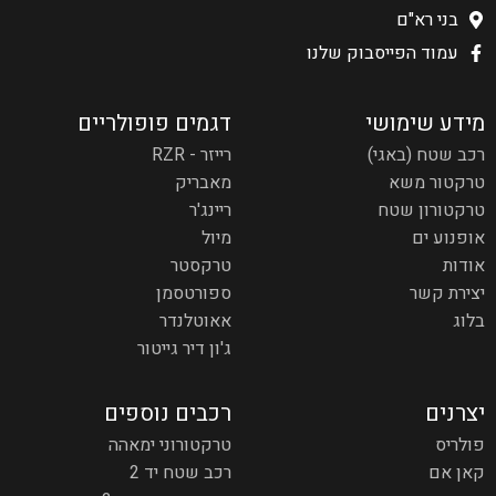
בני רא"ם
עמוד הפייסבוק שלנו
מידע שימושי
דגמים פופולריים
רכב שטח (באגי)
רייזר - RZR
טרקטור משא
מאבריק
טרקטורון שטח
ריינג'ר
אופנוע ים
מיול
אודות
טרקסטר
יצירת קשר
ספורטסמן
בלוג
אאוטלנדר
ג'ון דיר גייטור
יצרנים
רכבים נוספים
פולריס
טרקטורוני ימאהה
קאן אם
רכב שטח יד 2