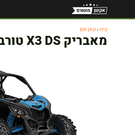
דלג
תוכן
בית
›
קאן אם
מאבריק X3 DS טורבו RR 200