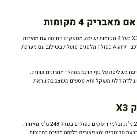
ריק 4 מקומות
בולמי הזעזועים המתקדמים של קאן אם מאבריק X3 בעל 4 מקומות ישיבה, מספקים דחיסה עם מהירות
כפולה והתאמת ריבאונד מלאה בכל ארבע פינות הרכב. זרוע A כפולה מלפנים פועלת בשילוב עם מערכת
ל במת נדנוד המסייעת בשליטה על גוף הרכב במהלך תמרונים שונים.
ם שלדה קלת משקל ותא נוסעים מעוצב בהשראת
X
בלמי דיסקים קדמיים כפולים ומאווררים בגודל 262 מ"מ, ובלמי דיסקים כפולים בגודל 248 מ"מ מאחור.
ארבעת הדיסקים ומאפשרים בלימה מהירה במהירות