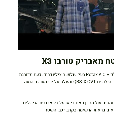
 מאבריק טורבו X3
סחטה 5 כ"ס נוספים ממנוע טורבו 900 סמ"ק Rotax A.C.E בעל שלושה צילינדרים. כעת מדורגת
ראשונה מבין הדגמים עם 200 כ"ס. הרכב כולל תיבת הילוכים QRS-X CVT ונשלט על ידי מערכת הנעה
מטית של הסרן האחורי או על כל ארבעת הגלגלים.
Maverick X3 וגרסת ה-X שלו נמצאים בראש הרשימה בקרב רכבי השטח