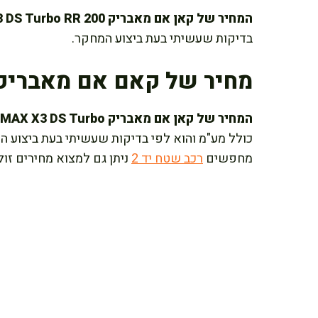
המחיר של קאן אם מאבריק X3 DS Turbo RR 200 הוא 168,950 ש"ח
בדיקות שעשיתי בעת ביצוע המחקר.
מחיר של קאם אם מאבריק MAX X3 DS טורבו R
המחיר של קאן אם מאבריק MAX X3 DS Turbo עם 4 מקומות ישיבה הוא 184,950 ש"ח
כולל מע"מ והוא לפי בדיקות שעשיתי בעת ביצוע ה
מחפשים
רכב שטח יד 2
ניתן גם למצוא מחירים זולי