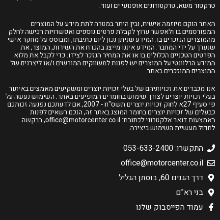
טרקטור משא, טרקטורונים אופנועי ים ועוד.
האתר הוקם מיוזמה אישית, ובין היתר במטרה לתת מידע על המוצרים
המפורסמים בו ולאפשר ערוץ לקבלת פרטים נוספים ואפשרויות רכישה לחלק
מהמוצרים הנזכרים בו. המידע שניתן נכון ליום כתיבתו, ומבוסס על מחקר אישי
שנערך על ידי המחבר. המידע איננו מייצג בהכרח את השירות, המוצר, את
הפרטים הטכניים הכלולים בו או את המחיר הנזכר לצידו. כדי לקבל את מלוא
המידע הרלוונטי על המוצרים יש לפנות למשווקים המורשים ו/או ליצרנים של
המוצרים המוזכרים באתר.
אנו מכבדים את זכויותיהם של בעלי זכויות יוצרים ומשקיעים מאמצים באיתור
בעלי זכויות יוצרים לצורך שימוש בחומרים המופיעים באתר. השימוש נעשה על
פי סעיף 27א לחוק זכויות יוצרים תשס"ח - 2007, אם לדעתכם נפגעה זכותכם
כבעלים של זכויות יוצרים בחומר המוצג באתר זה, הנכם רשאים לפנות
באמצעות דואר אלקטרוני לכתובת:
office@motorcenter.co.il
, בבקשה
לחדול מעשיית השימוש ביצירה.
התקשרו: 053-633-2400
office@motorcenter.co.il
דרך הגנים 60, בוסתן הגליל
בני רא"ם
עמוד הפייסבוק שלנו