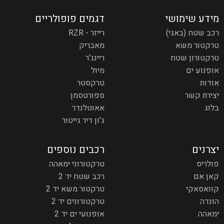
מידע שימושי
דגמים פופולריים
רכב שטח (באגי)
רייזר - RZR
טרקטור משא
מאבריק
טרקטורון שטח
ריינג'ר
אופנוע ים
מיול
אודות
טרקסטר
יצירת קשר
ספורטסמן
בלוג
אאוטלנדר
ג'ון דיר גייטור
יצרנים
רכבים נוספים
פולריס
טרקטורוני ימאהה
קאן אם
רכב שטח יד 2
קוואסאקי
טרקטור משא יד 2
הונדה
טרקטורונים יד 2
ימאהה
אופנועי ים יד 2