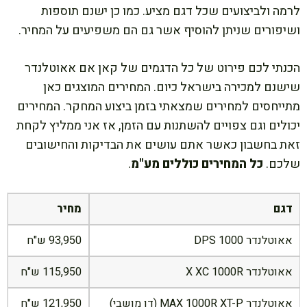
לרמה ולביצועים שכל דגם מציע. כמו כן ישנם תוספות
ושיפורים שניתן להוסיף אשר גם הם משפיעים על המחיר.
הכנתי לכם פירוט של כל הדגמים של קאן אם אאוטלנדר
שישנם למכירה בישראל כיום. המחירים המוצגים כאן
מתייחסים למחירים שמצאתי בזמן ביצוע המחקר. המחירים
יכולים וגם צפויים להשתנות עם הזמן, אז אני ממליץ לקחת
זאת בחשבון כאשר אתם עושים את הבדיקות והחישובים
שלכם.
כל המחירים כוללים מע"מ
.
דגם
מחיר
אאוטלנדר 1000 DPS
93,950 ש"ח
אאוטלנדר X XC 1000R
115,950 ש"ח
אאוטלנדר MAX 1000R XT-P (דו מושבי)
121,950 ש"ח