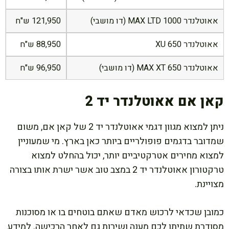
אאוטלנדר 1000 MAX LTD (דו מושבי)
121,950 ש"ח
אאוטלנדר XU 650
88,950 ש"ח
אאוטלנדר 650 MAX XT (דו מושבי)
96,950 ש"ח
קאן אם אאוטלנדר יד 2
ניתן למצוא מגוון דגמי אאוטלנדר יד 2 של קאן אם, משום
שמדובר בדגמים פופולריים ביותר כאן בארץ. מי שמעוניין
למצוא מחירים אטרקטיביים יותר, יכול בהחלט למצוא
טרקטורון אאוטלנדר יד 2 במצב טוב אשר ישרת אותו בצורה
מצויינת.
כמובן שכדאי לרכוש מאדם שאתם בוטחים בו או מסוכנות
מסודרת שתיתן לכם מענה ושירות גם לאחר הרכישה. למידע