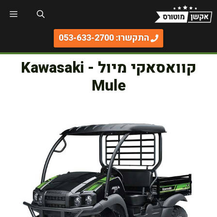
דלג
תפר
תוכן
התקשרו: 053-633-2700
קוואסאקי מיול - Kawasaki
Mule