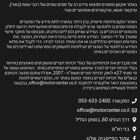
באתר אקשן מוטורס תמצאו מידע רב על סוגים שונים של רכבי שטח (באגי),
טרקטור משא, טרקטורונים אופנועי ים ועוד.
האתר הוקם מיוזמה אישית, ובין היתר במטרה לתת מידע על המוצרים
המפורסמים בו ולאפשר ערוץ לקבלת פרטים נוספים ואפשרויות רכישה לחלק
מהמוצרים הנזכרים בו. המידע שניתן נכון ליום כתיבתו, ומבוסס על מחקר אישי
שנערך על ידי המחבר. המידע איננו מייצג בהכרח את השירות, המוצר, את
הפרטים הטכניים הכלולים בו או את המחיר הנזכר לצידו. כדי לקבל את מלוא
המידע הרלוונטי על המוצרים יש לפנות למשווקים המורשים ו/או ליצרנים של
המוצרים המוזכרים באתר.
אנו מכבדים את זכויותיהם של בעלי זכויות יוצרים ומשקיעים מאמצים באיתור
בעלי זכויות יוצרים לצורך שימוש בחומרים המופיעים באתר. השימוש נעשה על
פי סעיף 27א לחוק זכויות יוצרים תשס"ח - 2007, אם לדעתכם נפגעה זכותכם
כבעלים של זכויות יוצרים בחומר המוצג באתר זה, הנכם רשאים לפנות
באמצעות דואר אלקטרוני לכתובת:
office@motorcenter.co.il
, בבקשה
לחדול מעשיית השימוש ביצירה.
התקשרו: 053-633-2400
office@motorcenter.co.il
דרך הגנים 60, בוסתן הגליל
בני רא"ם
עמוד הפייסבוק שלנו