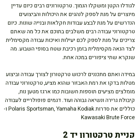
לגודלו הקטן ומשקלו הנמוך. טרקטורונים רבים כיום עדיין
מיוצרים על מנת לספק לנהגים את היכולות והביצועים
הנדרשים על מנת לבצע עבודות חקלאות ובנייה שונות. כיום
טרקטורוני עבודה רבים משלבים בתוכם את כל מה שאתם
צריכים על מנת לספק לכם יעילות ואיכות עבודה מקסימלית
לצד הנאה מקסימלית בזמן רכיבת שטח בסופי השבוע. מה
שנקרא שתי ציפורים במכה אחת.
במידה ואתם מתכננים לרכוש טרקטורון לצורך עבודה וביצוע
מטלות בדקו את רמת האבזור שהוא מציע, טרקטורוני עבודה
מומלצים מציעים תוספות חשובות כמו ארגז מטען נוח,
קיבולת גרירה ונשיאה גבוהה ועוד. דגמים פופולריים לעבודה
כוללים את סדרות Polaris Sportsman, Yamaha Kodiak ו-
Kawasaki Brute Force
קניית טרקטורון יד 2