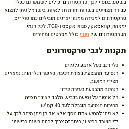
בשפע. בנוסף לכך, טרקטורונים יכולים לשמש גם ככלי
עבודה מצויינים בשדות וחוות חקלאיות. בישראל ניתן למצוא
טרקטורונים למכירה ממגוון יצרנים מובילים כמו פולריס,
ימאהה, קוואסאקי, סגווי, אקסס ו-TGB. לכל דגמי
הטרקטורונים של
סגווי
כולל מפרטים ומחירים.
תקנות לגבי טרקטורונים
כלי רכב בעל ארבע גלגלים
הנסיעה מתבצעת בצורת רכיבה, כאשר רגלי הנהג נמצאים
מצידי המושב.
הנהיגה מתבצעת בעזרת כידון
חל איסור על נסיעה בכביש מלבד לצורך חצייה
מהירות הנסיעה מוגבלת לעד 40 קמ״ש
לא ניתן להסיע אדם נוסף אלא אם כן ניתן היתר לכך על
ידי משרד הרישוי, היתר זה צריך להיות רשום ברישיון