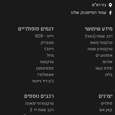
בני רא"ם
עמוד הפייסבוק שלנו
מידע שימושי
דגמים פופולריים
רכב שטח (באגי)
רייזר - RZR
טרקטור משא
מאבריק
טרקטורון שטח
ריינג'ר
אופנוע ים
מיול
אודות
טרקסטר
יצירת קשר
ספורטסמן
בלוג
אאוטלנדר
ג'ון דיר גייטור
יצרנים
רכבים נוספים
פולריס
טרקטורוני ימאהה
קאן אם
רכב שטח יד 2