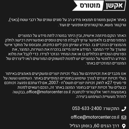
באתר אקשן מוטורס תמצאו מידע רב על סוגים שונים של רכבי שטח (באגי),
טרקטור משא, טרקטורונים אופנועי ים ועוד.
האתר הוקם מיוזמה אישית, ובין היתר במטרה לתת מידע על המוצרים
המפורסמים בו ולאפשר ערוץ לקבלת פרטים נוספים ואפשרויות רכישה לחלק
מהמוצרים הנזכרים בו. המידע שניתן נכון ליום כתיבתו, ומבוסס על מחקר אישי
שנערך על ידי המחבר. המידע איננו מייצג בהכרח את השירות, המוצר, את
הפרטים הטכניים הכלולים בו או את המחיר הנזכר לצידו. כדי לקבל את מלוא
המידע הרלוונטי על המוצרים יש לפנות למשווקים המורשים ו/או ליצרנים של
המוצרים המוזכרים באתר.
אנו מכבדים את זכויותיהם של בעלי זכויות יוצרים ומשקיעים מאמצים באיתור
בעלי זכויות יוצרים לצורך שימוש בחומרים המופיעים באתר. השימוש נעשה על
פי סעיף 27א לחוק זכויות יוצרים תשס"ח - 2007, אם לדעתכם נפגעה זכותכם
כבעלים של זכויות יוצרים בחומר המוצג באתר זה, הנכם רשאים לפנות
באמצעות דואר אלקטרוני לכתובת:
office@motorcenter.co.il
, בבקשה
לחדול מעשיית השימוש ביצירה.
התקשרו: 053-633-2400
office@motorcenter.co.il
דרך הגנים 60, בוסתן הגליל