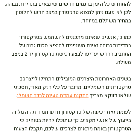
להתחדש כל הזמן בדגמים חדשים שיוצאים בתדירות גבוהה,
לכן לא פעם ניתן למצוא טרקטורון במצב חדש לחלוטין
במחיר משתלם במיוחד.
כמו כן, אנשים שאינם מתכננים להשתמש בטרקטורון
בתדירות גבוהה ואינם מעוניינים להוציא סכום גבוה על
התחביב החדש יעדיפו לבצע רכישת טרקטורון יד 2 במצב
מעולה.
בשנים האחרונות היצרנים המובילים התחילו לייצר גם
טרקטורונים חשמליים. מדובר על כלי חזק מאוד, חסכוני
שלאו דווקא מצריך
התקנת עמדת טעינה לרכב חשמלי
.
לעומת זאת רכישה של טרקטורון חדש תמיד תהיה מלווה
בייעוץ של אנשי מקצוע. כך שתוכלו להיות בטוחים כי
הטרקטורון באמת מתאים לצרכים שלכם, תקבלו הצעות