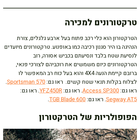
טרקטורונים למכירה
הטרקטורון הוא כלי רכב פתוח בעל ארבע גלגלים, צורת
הנהיגה בו היר סגנון רכיבה כמו באופנוע. טרקטורונים מיועדים
לנסיעת שטח בלבד ונסיעתם בכביש אסורה, רוב
הטרקטורונים כיום משמשים את רוכביהם לצורכי פנאי,
ברובם קיימת הנעה 4X4 והוא בעל כוח רב המאפשר לו
לצלוח בקלות תנאי שטח קשים. ראו גם:
Sportsman 570
.
ראו גם:
Access SP300
. ראו גם:
YFZ450R
. ראו גם:
Segway AT5
. ראו גם:
TGB Blade 600
.
הפופולריות של הטרקטורון