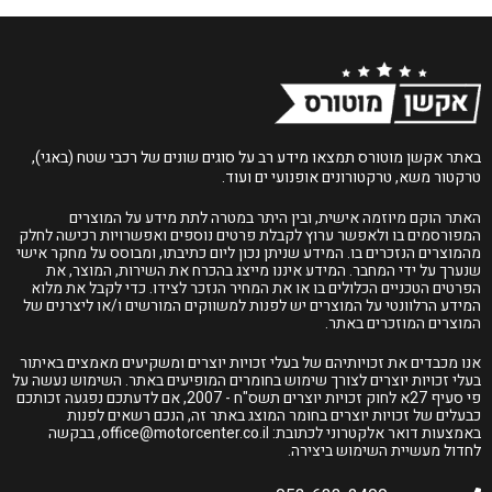
באתר אקשן מוטורס תמצאו מידע רב על סוגים שונים של רכבי שטח (באגי),
טרקטור משא, טרקטורונים אופנועי ים ועוד.
האתר הוקם מיוזמה אישית, ובין היתר במטרה לתת מידע על המוצרים
המפורסמים בו ולאפשר ערוץ לקבלת פרטים נוספים ואפשרויות רכישה לחלק
מהמוצרים הנזכרים בו. המידע שניתן נכון ליום כתיבתו, ומבוסס על מחקר אישי
שנערך על ידי המחבר. המידע איננו מייצג בהכרח את השירות, המוצר, את
הפרטים הטכניים הכלולים בו או את המחיר הנזכר לצידו. כדי לקבל את מלוא
המידע הרלוונטי על המוצרים יש לפנות למשווקים המורשים ו/או ליצרנים של
המוצרים המוזכרים באתר.
אנו מכבדים את זכויותיהם של בעלי זכויות יוצרים ומשקיעים מאמצים באיתור
בעלי זכויות יוצרים לצורך שימוש בחומרים המופיעים באתר. השימוש נעשה על
פי סעיף 27א לחוק זכויות יוצרים תשס"ח - 2007, אם לדעתכם נפגעה זכותכם
כבעלים של זכויות יוצרים בחומר המוצג באתר זה, הנכם רשאים לפנות
באמצעות דואר אלקטרוני לכתובת:
office@motorcenter.co.il
, בבקשה
לחדול מעשיית השימוש ביצירה.