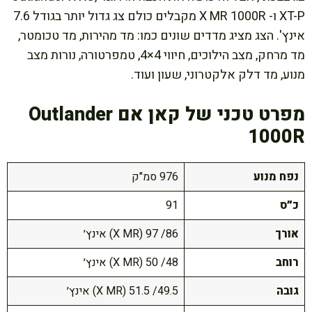
XT-P ו- X MR 1000R מקבלים כולם צג גדול יותר בגודל 7.6
אינץ'. הצג מציג מדדים שונים כמו: מד מהירות, מד טכומטר,
מד מרחק, מצב הילוכים, חיווי 4×4, טמפרטורה, נורות מצב
מנוע, מד דלק אלקטרוני, שעון ועוד.
מפרט טכני של קאן אם Outlander
1000R
נפח מנוע
976 סמ"ק
כ״ס
91
אורך
86/ 97 (X MR) אינץ׳
רוחב
48/ 50 (X MR) אינץ׳
גובה
49.5/ 51.5 (X MR) אינץ׳