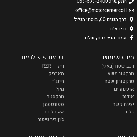
התקשרו: 053-633-2400
office@motorcenter.co.il
דרך הגנים 60, בוסתן הגליל
בני רא"ם
עמוד הפייסבוק שלנו
מידע שימושי
דגמים פופולריים
רכב שטח (באגי)
רייזר - RZR
טרקטור משא
מאבריק
טרקטורון שטח
ריינג'ר
אופנוע ים
מיול
אודות
טרקסטר
יצירת קשר
ספורטסמן
בלוג
אאוטלנדר
ג'ון דיר גייטור