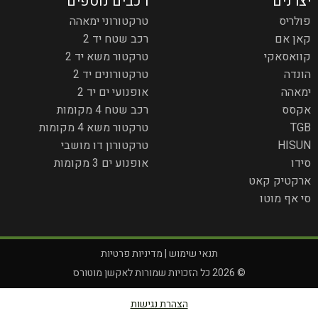
יצרנים
רכבים נוספים
פולריס
טרקטורוני ימאהה
קאן אם
רכב שטח יד 2
קוואסאקי
טרקטור משא יד 2
הונדה
טרקטורונים יד 2
ימאהה
אופנועי ים יד 2
אקסס
רכב שטח 4 מקומות
TGB
טרקטור משא 4 מקומות
HISUN
טרקטורון דו מושבי
סידו
אופנוע ים 3 מקומות
ארקטיק קאט
סי אף מוטו
תנאי שימוש
|
מדיניות פרטיות
© 2026 כל הזכויות שמורות לאקשן מוטורס
הצהרת נגישות