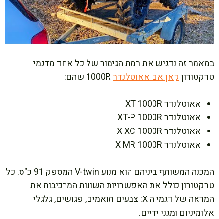
במאמר זה נדגיש את רמת הגימור של כל אחד מדגמי
טרקטורון
קאן אם אאוטלנדר
1000R שהם:
אאוטלנדר XT 1000R
אאוטלנדר XT-P 1000R
אאוטלנדר X XC 1000R
אאוטלנדר X MR 1000R
המכנה המשותף ביניהם הוא מנוע V-twin המספק 91 כ"ס. כל
טרקטורון כולל את האפשרויות השונות המרכיבות את
המראה של דגמי ה X: צבעים תואמים, פגושים, גלגלי
אלומיניום ומגני ידיים.