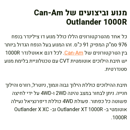
מנוע וביצועים של Can-Am
Outlander 1000R
כל אחד מהטרקטורונים הללו כולל מנוע דו צילינדר בנפח
976 סמ"ק המפיק 91 כ"ס. זהו המנוע בעל הנפח הגדול ביותר
בין הטרקטורונים של
Can-Am
. לכל דגם אאוטלנדר 1000R
יש תיבת הילוכים אוטומטית CVT עם טכנולוגיית בלימת מנוע
סטנדרטית.
תיבת ההילוכים כוללת הילוך גבוה ונמוך, ניוטרל, רוורס והילוך
חנייה. ניתן לבחור במצב נהיגה 2WD ו-4WD על ידי לחיצה
פשוטה כל כפתור. פעולת 4WD כוללת דיפרנציאל נעילה
אוטומטי ב- Outlander XT 1000R וב- Outlander X XC
1000R.