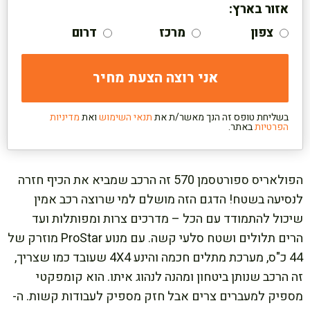
אזור בארץ:
צפון
מרכז
דרום
בשליחת טופס זה הנך מאשר/ת את
תנאי השימוש
ואת
מדיניות
הפרטיות
באתר.
הפולאריס ספורטסמן 570 זה הרכב שמביא את הכיף חזרה
לנסיעה בשטח! הדגם הזה מושלם למי שרוצה רכב אמין
שיכול להתמודד עם הכל – מדרכים צרות ומפותלות ועד
הרים תלולים ושטח סלעי קשה. עם מנוע ProStar מוזרק של
44 כ"ס, מערכת מתלים חכמה והינע 4X4 שעובד כמו שצריך,
זה הרכב שנותן ביטחון ומהנה לנהוג איתו. הוא קומפקטי
מספיק למעברים צרים אבל חזק מספיק לעבודות קשות. ה-