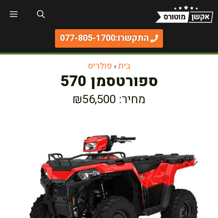
דלג
תפר
תוכן
התקשרו:077-805-1700
בית
›
פולריס
ספורטסמן 570
מחיר: ₪56,500