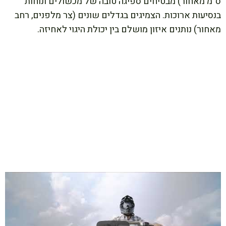
ס"מ מאחור) מבטיחים ספיגה טובה של מכשולים ונוחות
בנסיעות ארוכות. הצמיגים בגדלים שונים (צר מלפנים, רחב
מאחור) נותנים איזון מושלם בין יכולת היגוי לאחיזה.