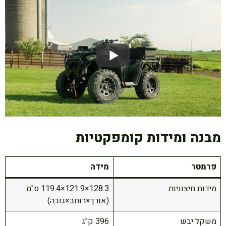
מבנה ומידות קומפקטיות
פרמטר
מידה
מידות חיצוניות
128.3×121.9×119.4 ס"מ
(אורך×רוחב×גובה)
משקל יבש
396 ק"ג