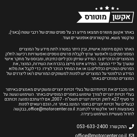
באתר אקשן מוטורס תמצאו מידע רב על סוגים שונים של רכבי שטח (באגי),
טרקטור משא, טרקטורונים אופנועי ים ועוד.
האתר הוקם מיוזמה אישית, ובין היתר במטרה לתת מידע על המוצרים
המפורסמים בו ולאפשר ערוץ לקבלת פרטים נוספים ואפשרויות רכישה לחלק
מהמוצרים הנזכרים בו. המידע שניתן נכון ליום כתיבתו, ומבוסס על מחקר אישי
שנערך על ידי המחבר. המידע איננו מייצג בהכרח את השירות, המוצר, את
הפרטים הטכניים הכלולים בו או את המחיר הנזכר לצידו. כדי לקבל את מלוא
המידע הרלוונטי על המוצרים יש לפנות למשווקים המורשים ו/או ליצרנים של
המוצרים המוזכרים באתר.
אנו מכבדים את זכויותיהם של בעלי זכויות יוצרים ומשקיעים מאמצים באיתור
בעלי זכויות יוצרים לצורך שימוש בחומרים המופיעים באתר. השימוש נעשה על
פי סעיף 27א לחוק זכויות יוצרים תשס"ח - 2007, אם לדעתכם נפגעה זכותכם
כבעלים של זכויות יוצרים בחומר המוצג באתר זה, הנכם רשאים לפנות
באמצעות דואר אלקטרוני לכתובת:
office@motorcenter.co.il
, בבקשה
לחדול מעשיית השימוש ביצירה.
התקשרו: 053-633-2400
office@motorcenter.co.il