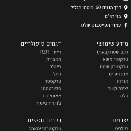
דרך הגנים 60, בוסתן הגליל
בני רא"ם
עמוד הפייסבוק שלנו
מידע שימושי
דגמים פופולריים
רכב שטח (באגי)
רייזר - RZR
טרקטור משא
מאבריק
טרקטורון שטח
ריינג'ר
אופנוע ים
מיול
אודות
טרקסטר
יצירת קשר
ספורטסמן
בלוג
אאוטלנדר
ג'ון דיר גייטור
יצרנים
רכבים נוספים
פולריס
טרקטורוני ימאהה