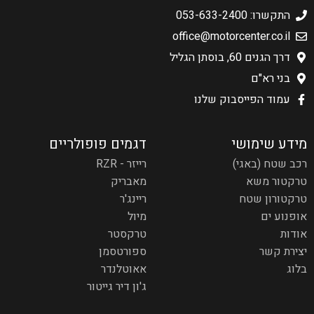
התקשרו: 053-633-2400
office@motorcenter.co.il
דרך הגנים 60, בוסתן הגליל
בני רא"ם
עמוד הפייסבוק שלנו
מידע שימושי
דגמים פופולריים
רכב שטח (באגי)
רייזר - RZR
טרקטור משא
מאבריק
טרקטורון שטח
ריינג'ר
אופנוע ים
מיול
אודות
טרקסטר
יצירת קשר
ספורטסמן
בלוג
אאוטלנדר
ג'ון דיר גייטור