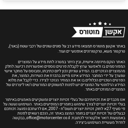
באתר אקשן מוטורס תמצאו מידע רב על סוגים שונים של רכבי שטח (באגי),
טרקטור משא, טרקטורונים אופנועי ים ועוד.
האתר הוקם מיוזמה אישית, ובין היתר במטרה לתת מידע על המוצרים
המפורסמים בו ולאפשר ערוץ לקבלת פרטים נוספים ואפשרויות רכישה לחלק
מהמוצרים הנזכרים בו. המידע שניתן נכון ליום כתיבתו, ומבוסס על מחקר אישי
שנערך על ידי המחבר. המידע איננו מייצג בהכרח את השירות, המוצר, את
הפרטים הטכניים הכלולים בו או את המחיר הנזכר לצידו. כדי לקבל את מלוא
המידע הרלוונטי על המוצרים יש לפנות למשווקים המורשים ו/או ליצרנים של
המוצרים המוזכרים באתר.
אנו מכבדים את זכויותיהם של בעלי זכויות יוצרים ומשקיעים מאמצים באיתור
בעלי זכויות יוצרים לצורך שימוש בחומרים המופיעים באתר. השימוש נעשה על
פי סעיף 27א לחוק זכויות יוצרים תשס"ח - 2007, אם לדעתכם נפגעה זכותכם
כבעלים של זכויות יוצרים בחומר המוצג באתר זה, הנכם רשאים לפנות
באמצעות דואר אלקטרוני לכתובת:
office@motorcenter.co.il
, בבקשה
לחדול מעשיית השימוש ביצירה.