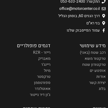
התקשרו: 053-633-2400
office@motorcenter.co.il
דרך הגנים 60, בוסתן הגליל
בני רא"ם
עמוד הפייסבוק שלנו
מידע שימושי
דגמים פופולריים
רכב שטח (באגי)
רייזר - RZR
טרקטור משא
מאבריק
טרקטורון שטח
ריינג'ר
אופנוע ים
מיול
אודות
טרקסטר
יצירת קשר
ספורטסמן
בלוג
אאוטלנדר
ג'ון דיר גייטור