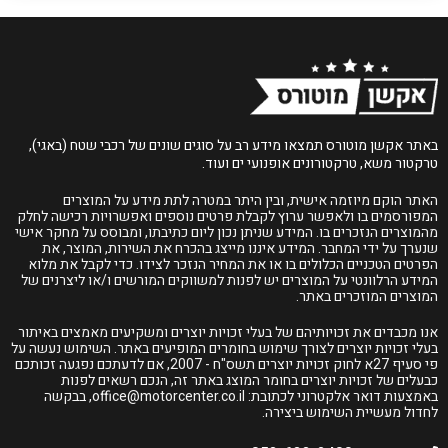
באתר אקשן מוטורס תמצאו מידע רב על סוגים שונים של רכבי שטח (באגי),
טרקטור משא, טרקטורונים אופנועי ים ועוד.
האתר הוקם מיוזמה אישית, ובין היתר במטרה לתת מידע על המוצרים
המפורסמים בו ולאפשר ערוץ לקבלת פרטים נוספים ואפשרויות רכישה לחלק
מהמוצרים הנזכרים בו. המידע שניתן נכון ליום כתיבתו, ומבוסס על מחקר אישי
שנערך על ידי המחבר. המידע איננו מייצג בהכרח את השירות, המוצר, את
הפרטים הטכניים הכלולים בו או את המחיר הנזכר לצידו. כדי לקבל את מלוא
המידע הרלוונטי על המוצרים יש לפנות למשווקים המורשים ו/או ליצרנים של
המוצרים המוזכרים באתר.
אנו מכבדים את זכויותיהם של בעלי זכויות יוצרים ומשקיעים מאמצים באיתור
בעלי זכויות יוצרים לצורך שימוש בחומרים המופיעים באתר. השימוש נעשה על
פי סעיף 27א לחוק זכויות יוצרים תשס"ח - 2007, אם לדעתכם נפגעה זכותכם
כבעלים של זכויות יוצרים בחומר המוצג באתר זה, הנכם רשאים לפנות
באמצעות דואר אלקטרוני לכתובת:
office@motorcenter.co.il
, בבקשה
לחדול מעשיית השימוש ביצירה.