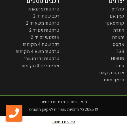
יצרנים
רכבים נוספים
פולריס
טרקטורוני ימאהה
קאן אם
רכב שטח יד 2
קוואסאקי
טרקטור משא יד 2
הונדה
טרקטורונים יד 2
ימאהה
אופנועי ים יד 2
אקסס
רכב שטח 4 מקומות
TGB
טרקטור משא 4 מקומות
HISUN
טרקטורון דו מושבי
סידו
אופנוע ים 3 מקומות
ארקטיק קאט
סי אף מוטו
תנאי שימוש
|
מדיניות פרטיות
© 2026 כל הזכויות שמורות לאקשן מוטורס
הצהרת נגישות