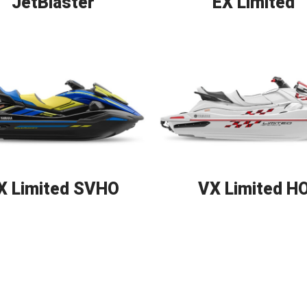
JetBlaster
EX Limited
X Limited SVHO
VX Limited H