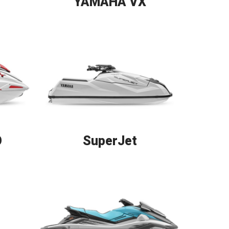
YAMAHA VX
O
SuperJet