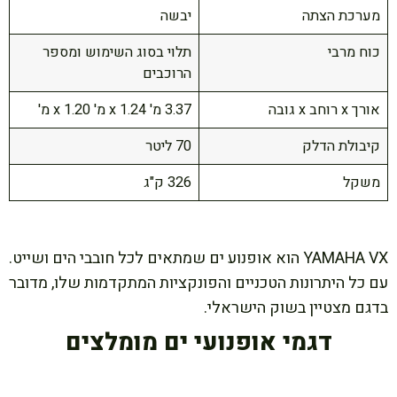
מערכת הצתה
יבשה
כוח מרבי
תלוי בסוג השימוש ומספר
הרוכבים
אורך x רוחב x גובה
3.37 מ' x 1.24 מ' x 1.20 מ'
קיבולת הדלק
70 ליטר
משקל
326 ק"ג
YAMAHA VX הוא אופנוע ים שמתאים לכל חובבי הים ושייט.
עם כל היתרונות הטכניים והפונקציות המתקדמות שלו, מדובר
בדגם מצטיין בשוק הישראלי.
דגמי אופנועי ים מומלצים