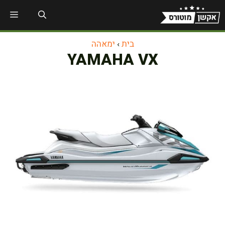
דלג
תפר
תוכן
בית
›
ימאהה
YAMAHA VX