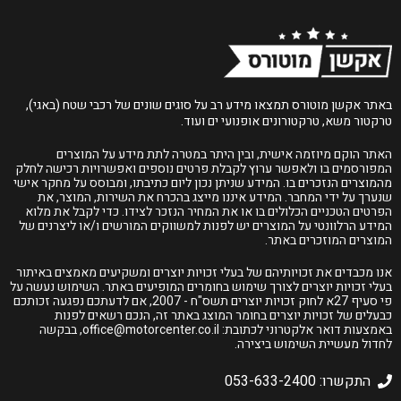
באתר אקשן מוטורס תמצאו מידע רב על סוגים שונים של רכבי שטח (באגי),
טרקטור משא, טרקטורונים אופנועי ים ועוד.
האתר הוקם מיוזמה אישית, ובין היתר במטרה לתת מידע על המוצרים
המפורסמים בו ולאפשר ערוץ לקבלת פרטים נוספים ואפשרויות רכישה לחלק
מהמוצרים הנזכרים בו. המידע שניתן נכון ליום כתיבתו, ומבוסס על מחקר אישי
שנערך על ידי המחבר. המידע איננו מייצג בהכרח את השירות, המוצר, את
הפרטים הטכניים הכלולים בו או את המחיר הנזכר לצידו. כדי לקבל את מלוא
המידע הרלוונטי על המוצרים יש לפנות למשווקים המורשים ו/או ליצרנים של
המוצרים המוזכרים באתר.
אנו מכבדים את זכויותיהם של בעלי זכויות יוצרים ומשקיעים מאמצים באיתור
בעלי זכויות יוצרים לצורך שימוש בחומרים המופיעים באתר. השימוש נעשה על
פי סעיף 27א לחוק זכויות יוצרים תשס"ח - 2007, אם לדעתכם נפגעה זכותכם
כבעלים של זכויות יוצרים בחומר המוצג באתר זה, הנכם רשאים לפנות
באמצעות דואר אלקטרוני לכתובת:
office@motorcenter.co.il
, בבקשה
לחדול מעשיית השימוש ביצירה.
התקשרו: 053-633-2400