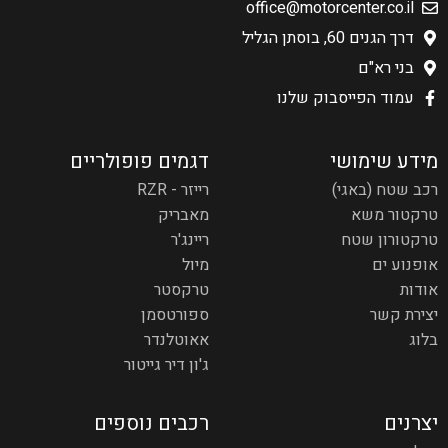
office@motorcenter.co.il
דרך הגנים 60, בוסתן הגליל
בני רא"ם
עמוד הפייסבוק שלנו
מידע שימושי
דגמים פופולריים
רכב שטח (באגי)
רייזר - RZR
טרקטור משא
מאבריק
טרקטורון שטח
ריינג'ר
אופנוע ים
מיול
אודות
טרקסטר
יצירת קשר
ספורטסמן
בלוג
אאוטלנדר
ג'ון דיר גייטור
יצרנים
רכבים נוספים