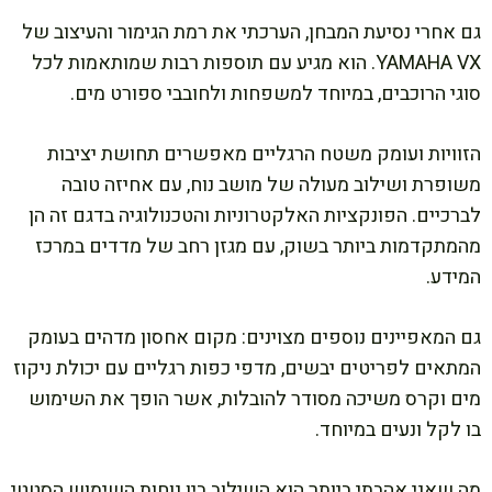
גם אחרי נסיעת המבחן, הערכתי את רמת הגימור והעיצוב של
YAMAHA VX. הוא מגיע עם תוספות רבות שמותאמות לכל
סוגי הרוכבים, במיוחד למשפחות ולחובבי ספורט מים.
הזוויות ועומק משטח הרגליים מאפשרים תחושת יציבות
משופרת ושילוב מעולה של מושב נוח, עם אחיזה טובה
לברכיים. הפונקציות האלקטרוניות והטכנולוגיה בדגם זה הן
מהמתקדמות ביותר בשוק, עם מגזן רחב של מדדים במרכז
המידע.
גם המאפיינים נוספים מצוינים: מקום אחסון מדהים בעומק
המתאים לפריטים יבשים, מדפי כפות רגליים עם יכולת ניקוז
מים וקרס משיכה מסודר להובלות, אשר הופך את השימוש
בו לקל ונעים במיוחד.
מה שאני אהבתי ביותר הוא השילוב בין נוחות השימוש הסטטי