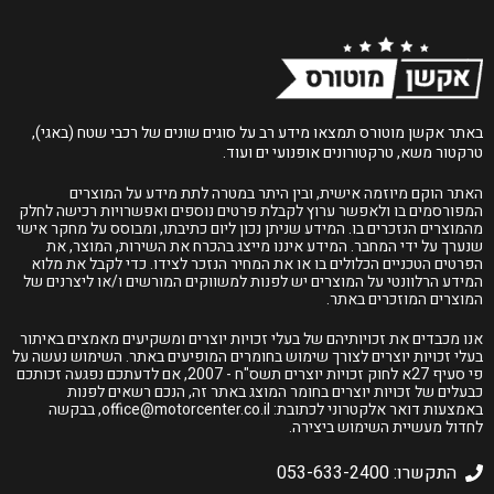
באתר אקשן מוטורס תמצאו מידע רב על סוגים שונים של רכבי שטח (באגי),
טרקטור משא, טרקטורונים אופנועי ים ועוד.
האתר הוקם מיוזמה אישית, ובין היתר במטרה לתת מידע על המוצרים
המפורסמים בו ולאפשר ערוץ לקבלת פרטים נוספים ואפשרויות רכישה לחלק
מהמוצרים הנזכרים בו. המידע שניתן נכון ליום כתיבתו, ומבוסס על מחקר אישי
שנערך על ידי המחבר. המידע איננו מייצג בהכרח את השירות, המוצר, את
הפרטים הטכניים הכלולים בו או את המחיר הנזכר לצידו. כדי לקבל את מלוא
המידע הרלוונטי על המוצרים יש לפנות למשווקים המורשים ו/או ליצרנים של
המוצרים המוזכרים באתר.
אנו מכבדים את זכויותיהם של בעלי זכויות יוצרים ומשקיעים מאמצים באיתור
בעלי זכויות יוצרים לצורך שימוש בחומרים המופיעים באתר. השימוש נעשה על
פי סעיף 27א לחוק זכויות יוצרים תשס"ח - 2007, אם לדעתכם נפגעה זכותכם
כבעלים של זכויות יוצרים בחומר המוצג באתר זה, הנכם רשאים לפנות
באמצעות דואר אלקטרוני לכתובת:
office@motorcenter.co.il
, בבקשה
לחדול מעשיית השימוש ביצירה.
התקשרו: 053-633-2400