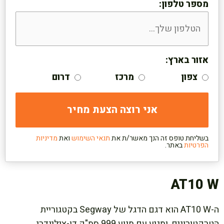
מספר טלפון:
אזור בארץ:
צפון
מרכז
דרום
בשליחת טופס זה הנך מאשר/ת את
תנאי השימוש
ואת
מדיניות
הפרטיות
באתר.
AT10 W
ה-AT10 W הוא דגם הדגל של Segway בקטגוריית
הטרקטורונים, ומגיע עם מנוע 999 סמ"ק דו-צילינדרי