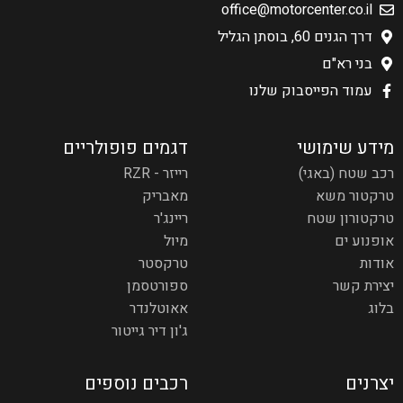
office@motorcenter.co.il
דרך הגנים 60, בוסתן הגליל
בני רא"ם
עמוד הפייסבוק שלנו
מידע שימושי
דגמים פופולריים
רכב שטח (באגי)
רייזר - RZR
טרקטור משא
מאבריק
טרקטורון שטח
ריינג'ר
אופנוע ים
מיול
אודות
טרקסטר
יצירת קשר
ספורטסמן
בלוג
אאוטלנדר
ג'ון דיר גייטור
יצרנים
רכבים נוספים