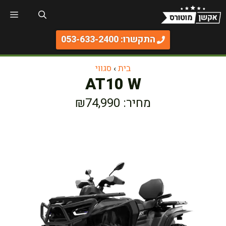
דלג
תפר
תוכן
התקשרו: 053-633-2400
בית
›
סגווי
AT10 W
מחיר: ₪74,990