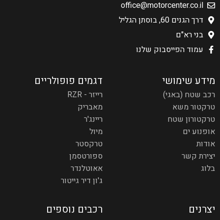
office@motorcenter.co.il
דרך הגנים 60, בוסתן הגליל
בני רא"ם
עמוד הפייסבוק שלנו
מידע שימושי
דגמים פופולריים
רכב שטח (באגי)
רייזר - RZR
טרקטור משא
מאבריק
טרקטורון שטח
ריינג'ר
אופנוע ים
מיול
אודות
טרקסטר
יצירת קשר
ספורטסמן
בלוג
אאוטלנדר
ג'ון דיר גייטור
יצרנים
רכבים נוספים