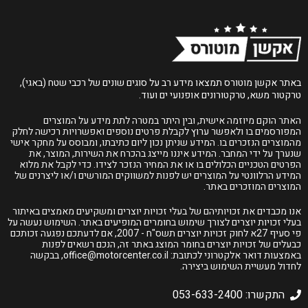
באתר אקשן מוטורס תמצאו מידע רב על סוגים שונים של רכבי שטח (באגי),
טרקטור משא, טרקטורונים אופנועי ים ועוד.
האתר הוקם מיוזמה אישית, ובין היתר במטרה לתת מידע על המוצרים
המפורסמים בו ולאפשר ערוץ לקבלת פרטים נוספים ואפשרויות רכישה לחלק
מהמוצרים הנזכרים בו. המידע שניתן נכון ליום כתיבתו, ומבוסס על מחקר אישי
שנערך על ידי המחבר. המידע איננו מייצג בהכרח את השירות, המוצר, את
הפרטים הטכניים הכלולים בו או את המחיר הנזכר לצידו. כדי לקבל את מלוא
המידע הרלוונטי על המוצרים יש לפנות למשווקים המורשים ו/או ליצרנים של
המוצרים המוזכרים באתר.
אנו מכבדים את זכויותיהם של בעלי זכויות יוצרים ומשקיעים מאמצים באיתור
בעלי זכויות יוצרים לצורך שימוש בחומרים המופיעים באתר. השימוש נעשה על
פי סעיף 27א לחוק זכויות יוצרים תשס"ח - 2007, אם לדעתכם נפגעה זכותכם
כבעלים של זכויות יוצרים בחומר המוצג באתר זה, הנכם רשאים לפנות
באמצעות דואר אלקטרוני לכתובת:
office@motorcenter.co.il
, בבקשה
לחדול מעשיית השימוש ביצירה.
התקשרו: 053-633-2400