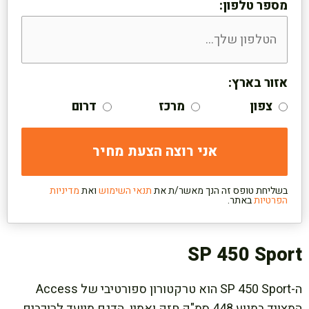
מספר טלפון:
אזור בארץ:
צפון
מרכז
דרום
בשליחת טופס זה הנך מאשר/ת את
תנאי השימוש
ואת
מדיניות
הפרטיות
באתר.
SP 450 Sport
ה-SP 450 Sport הוא טרקטורון ספורטיבי של Access
המצויד במנוע 448 סמ"ק חזק ואמין. הדגם מיועד לרוכבים