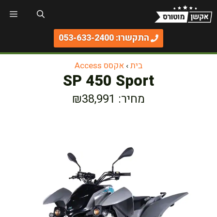
דלג
תפר
תוכן
התקשרו: 053-633-2400
בית
›
אקסס Access
SP 450 Sport
מחיר: ₪38,991