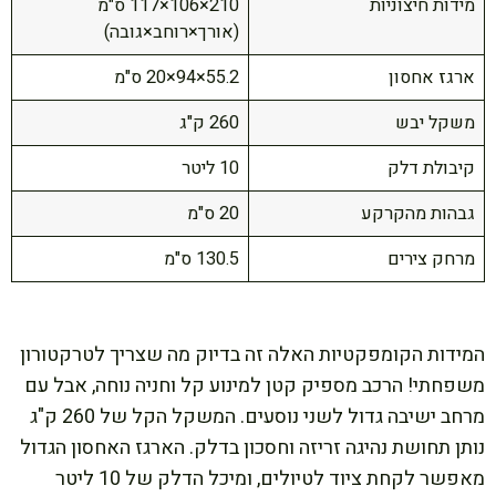
מידות חיצוניות
210×106×117 ס"מ
(אורך×רוחב×גובה)
ארגז אחסון
55.2×94×20 ס"מ
משקל יבש
260 ק"ג
קיבולת דלק
10 ליטר
גבהות מהקרקע
20 ס"מ
מרחק צירים
130.5 ס"מ
המידות הקומפקטיות האלה זה בדיוק מה שצריך לטרקטורון
משפחתי! הרכב מספיק קטן למינוע קל וחניה נוחה, אבל עם
מרחב ישיבה גדול לשני נוסעים. המשקל הקל של 260 ק"ג
נותן תחושת נהיגה זריזה וחסכון בדלק. הארגז האחסון הגדול
מאפשר לקחת ציוד לטיולים, ומיכל הדלק של 10 ליטר