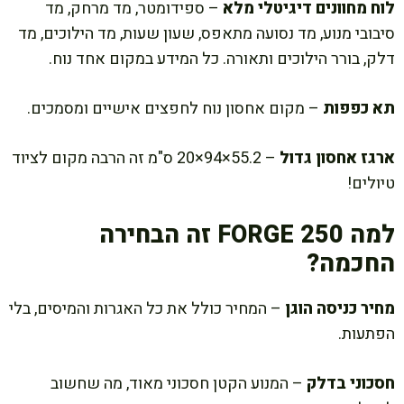
לוח מחוונים דיגיטלי מלא
– ספידומטר, מד מרחק, מד
סיבובי מנוע, מד נסועה מתאפס, שעון שעות, מד הילוכים, מד
דלק, בורר הילוכים ותאורה. כל המידע במקום אחד נוח.
תא כפפות
– מקום אחסון נוח לחפצים אישיים ומסמכים.
ארגז אחסון גדול
– 55.2×94×20 ס"מ זה הרבה מקום לציוד
טיולים!
למה FORGE 250 זה הבחירה
החכמה?
מחיר כניסה הוגן
– המחיר כולל את כל האגרות והמיסים, בלי
הפתעות.
חסכוני בדלק
– המנוע הקטן חסכוני מאוד, מה שחשוב