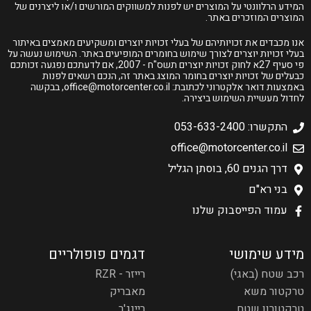
המידע הרלוונטי על המוצרים יש לפנות למשווקים המורשים ו/או ליצרנים של
המוצרים המוזכרים באתר.
אנו מכבדים את זכויותיהם של בעלי זכויות יוצרים ומשקיעים מאמצים באיתור
בעלי זכויות יוצרים לצורך שימוש בחומרים המופיעים באתר. השימוש נעשה על
פי סעיף 27א לחוק זכויות יוצרים תשס"ח - 2007, אם לדעתכם נפגעה זכותכם
כבעלים של זכויות יוצרים בחומר המוצג באתר זה, הנכם רשאים לפנות
באמצעות דואר אלקטרוני לכתובת:
office@motorcenter.co.il
, בבקשה
לחדול מעשיית השימוש ביצירה.
התקשרו: 053-633-2400
office@motorcenter.co.il
דרך הגנים 60, בוסתן הגליל
בני רא"ם
עמוד הפייסבוק שלנו
מידע שימושי
דגמים פופולריים
רכב שטח (באגי)
רייזר - RZR
טרקטור משא
מאבריק
טרקטורון שטח
ריינג'ר