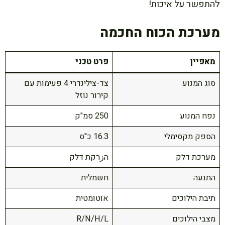
להתפשר על איכות!
מערכת הכוח החכמה
מאפיין
פרט טכני
סוג המנוע
צד-צילינדרי 4 פעימות עם
קירור נוזל
נפח המנוע
250 סמ"ק
הספק מקסימלי
16.3 כ"ס
מערכת דלק
הزרקת דלק
התנעה
חשמלית
תיבת הילוכים
אוטומטית
מצבי הילוכים
R/N/H/L