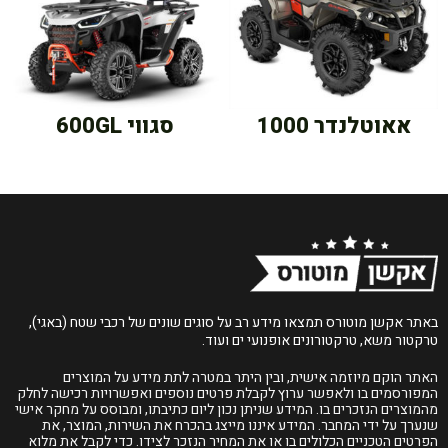
אאוטלנדר 1000
סגווי 600GL
באתר אקשן מוטורס תמצאו מידע רב על סוגים שונים של רכבי שטח (באגי),
טרקטור משא, טרקטורונים אופנועי ים ועוד.
האתר הוקם מיוזמה אישית, ובין היתר במטרה לתת מידע על המוצרים
המפורסמים בו ולאפשר ערוץ לקבלת פרטים נוספים ואפשרויות רכישה לחלק
מהמוצרים הנזכרים בו. המידע שניתן נכון ליום כתיבתו, ומבוסס על מחקר אישי
שנערך על ידי המחבר. המידע איננו מייצג בהכרח את השירות, המוצר, את
הפרטים הטכניים הכלולים בו או את המחיר הנזכר לצידו. כדי לקבל את מלוא