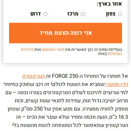
אזור בארץ:
צפון
מרכז
דרום
בשליחת טופס זה הנך מאשר/ת את
תנאי השימוש
ואת
מדיניות
הפרטיות
באתר.
אל תוותרו על החוויה! ה-FORGE 250 זה
הטרקטורון
הדו-מושבי
שמביא את השטח לכולם! זה רכב שתוכנן במיוחד
למי שרוצים להיכנס לעולם הטרקטורונים בצורה נכונה – עם
מרחב ישיבה גדול ונוח, עמידות לתנאי שטח קשים, וכוח
מספק לחוויה מסעירה. עם מנוע אמין של 250 סמ"ק שנותן
16.3 כ"ס, הנעה חכמה ומחיר שלא שובר את הכיס – זה
הטרקטורון שמאפשר לכל המשפחה להנות מהשטח בלי