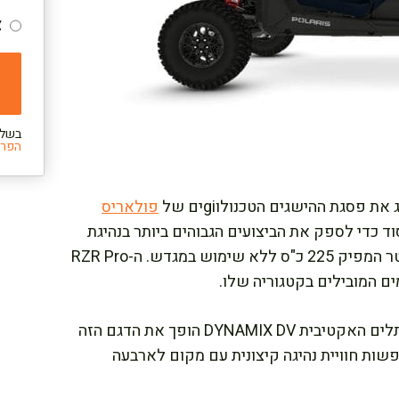
צ
בשלי
הפרט
פולאריס
ד כדי לספק את הביצועים הגבוהים ביותר בנהיגת
שטח מהירה, עם מנוע 4 צילינדרים חזק של 2.0 ליטר המפיק 225 כ"ס ללא שימוש במגדש. ה-RZR Pro
השילוב של כוח גולמי, שלדה מחוזקת ומערכת המתלים האקטיבית DYNAMIX DV הופך את הדגם הזה
ת חוויית נהיגה קיצונית עם מקום לארבעה