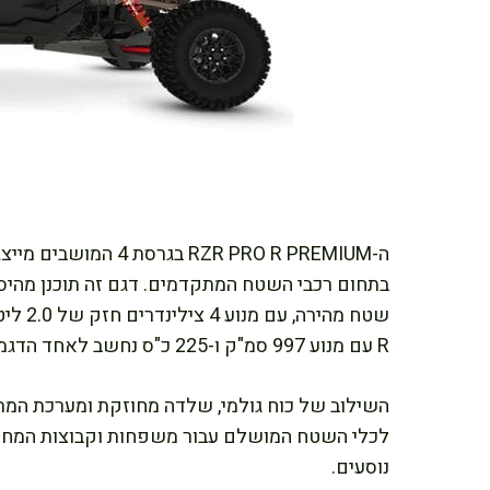
ה-RZR PRO R PREMIUM בגרסת 4 המושבים מייצג את פסגת ההישגים הטכנולוgiים של
בתחום רכבי השטח המתקדמים. דגם זה תוכנן מהיסו
R עם מנוע 997 סמ"ק ו-225 כ"ס נחשב לאחד הדגמים המובילים בקטגוריה שלו.
לכלי השטח המושלם עבור משפחות וקבוצות המחפשו
נוסעים.