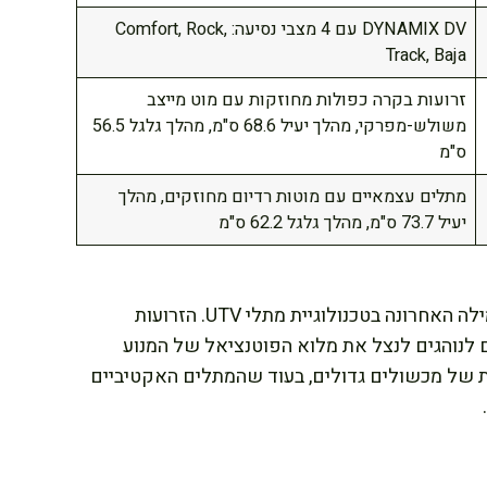
DYNAMIX DV עם 4 מצבי נסיעה: Comfort, Rock,
Track, Baja
זרועות בקרה כפולות מחוזקות עם מוט מייצב
משולש-מפרקי, מהלך יעיל 68.6 ס"מ, מהלך גלגל 56.5
ס"מ
מתלים עצמאיים עם מוטות רדיום מחוזקים, מהלך
יעיל 73.7 ס"מ, מהלך גלגל 62.2 ס"מ
מערכת ה-DYNAMIX DV המתקדמת מייצגת את המילה האחרונה בטכנולוגיית מתלי UTV. הזרועות
לנוהגים לנצל את מלוא הפוטנציאל של המנוע
 של מכשולים גדולים, בעוד שהמתלים האקטיביים