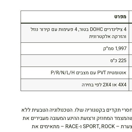
מפרט
4 צילינדרים DOHC בטור, 4 פעימות עם קירור נוזל
והזרקה אלקטרונית
1,997 סמ"ק
225 כ"ס
אוטומטית PVT עם מצבים P/R/N/L/H
4X4 או 2X4 לפי בחירה
עניק ביצועים חסרי תקדים בקטגוריה שלו. הטכנולוגיה הטבעית ללא
 שהמצמד המחוזק ורצועת ההינע המעובה מעבירים את
הכוח באופן יעיל ומיידי לגלגלים. שלושת מצבי המצערת – SPORT, ROCK ו-RACE – מתאימים את