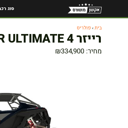
דלג
סוג רכב
תוכן
בית
›
פולריס
רייזר RZR Pro R ULTIMATE 4 מושבים
מחיר: ₪334,900