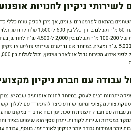
 לשירותי ניקיון לחנויות אופנוע
 משתנים בהתאם לפרמטרים שונים, אך ניתן לספק טווח כללי כדי
חנות קטנה בגודל של עד 50 מ"ר תשלם בדרך כלל בין 00
השירותים. חנות בינונית של 100-200 מ"ר תשלם בין 00
במיוחד עשויה לשלם 5,000 ש"ח ומעלה, במיוחד אם נדרשים שירותי פוליש או ניקי
.
ל עבודה עם חברת ניקיון מקצועי
ניקה יתרונות רבים לעסק, במיוחד לחנות אופנועים שבה יש צור
ספקת צוות מקצועי ומיומן שיודע כיצד להתמודד עם לכלוך קשה
, עבודה עם חברה חיצונית חוסכת זמן וכוח אדם – במקום שהעו
תמקד במכירות ושירות לקוחות. יתרון נוסף הוא שימוש בציוד וחומ
 יותר ועמידות גבוהה יותר לניקיון לאורך זמן. בנוסף, עבודה עם