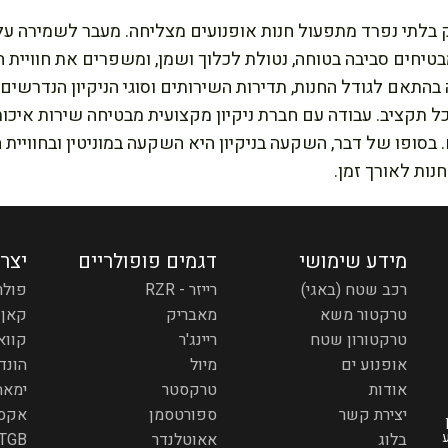
לק בלתי נפרד מתפעול חנות אופנועים מצליחה. מעבר לשמירה ע
 מבטיחים סביבה בטוחה, נטולת לכלוך ושמן, ומשפרים את חוויית 
בהתאם לגודל החנות, תדירות השירותים וסוגי הניקיון הנדרשים,
 תקציב. עבודה עם חברת ניקיון מקצועית מבטיחה שירות איכותי,
בסופו של דבר, השקעה בניקיון היא השקעה במוניטין ובחוויית 
ות לאורך זמן.
מידע שימושי
דגמים פופולריים
יצר
רכב שטח (באגי)
רייזר - RZR
פולר
טרקטור משא
מאבריק
קאן 
טרקטורון שטח
ריינג'ר
קווא
אופנוע ים
מיול
הונד
אודות
טרקסטר
ימאה
יצירת קשר
ספורטסמן
אקס
בלוג
אאוטלנדר
TGB