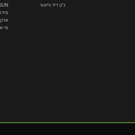
ג'ון דיר גייטור
SUN
סידו
ארקט
סי א