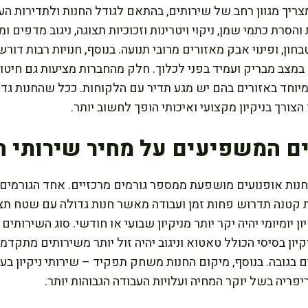
 מצריך מגוון רחב של שירותים, בהתאם לגודל החנות ולתדירות הע
רת כתמי שמן, ניקוי ויטרינות וזכוכיות תצוגה, ניגוב מדפים ומוצ
חון, ופינוי אבק מאזורים מרובי תנועה. בנוסף, חנויות רבות דור
מצב מבריק ועמיד בפני לכלוך. חלק מהחברות מציעות גם חיטוי
וחד באזורים בהם יש מגע תדיר עם הלקוחות. ככל שהחנות גדול
 הצורך בניקיון מקצועי ואיכותי הופך לחשוב יותר.
ם המשפיעים על מחיר שירותי הנ
לחנות אופנועים מושפעת ממספר גורמים מרכזיים. אחד הגורמים
ת קטנה תדרוש פחות זמן ועבודה מאשר חנות גדולה עם שטח תצו
ן יומיומי יהיה יקר יותר מניקיון שבועי או חודשי. סוג השירותים
יון בסיסי הכולל טאטוא וניגוב יהיה זול יותר משירותים מתקד
יים בגובה. בנוסף, מיקום החנות משחק תפקיד – שירותי ניקיון בער
פריה בשל יוקר המחיה ועלויות העבודה הגבוהות יותר.