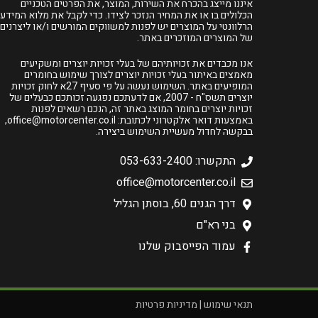
איננו מייצג בהכרח את השירות, המוצר, את הפרטים הטכניים
הכלולים בו או את המחיר הנזכר לצידו. כדי לקבל את מלוא המידע
הרלוונטי על המוצרים יש לפנות למשווקים המורשים ו/או ליצרנים
של המוצרים המוזכרים באתר.
אנו מכבדים את זכויותיהם של בעלי זכויות יוצרים ומשקיעים
מאמצים באיתור בעלי זכויות יוצרים לצורך שימוש בחומרים
המופיעים באתר. השימוש נעשה על פי סעיף 27א לחוק זכויות
יוצרים תשס"ח - 2007, אם לדעתכם נפגעה זכותכם כבעלים של
זכויות יוצרים בחומר המוצג באתר זה, הנכם רשאים לפנות
באמצעות דואר אלקטרוני לכתובת:
office@motorcenter.co.il
,
בבקשה לחדול מעשיית השימוש ביצירה.
התקשרו: 053-633-2400
office@motorcenter.co.il
דרך הגנים 60, בוסתן הגליל
בני רא"ם
עמוד הפייסבוק שלנו
תנאי שימוש
|
מדיניות פרטיות