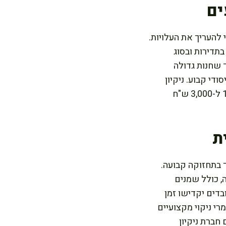
ים
 להעריך את העלויות.
5 ל-1,500 ש"ח לחודש, תלוי בתדירות ובסוג
2,0 ל-4,500 ש"ח לחודש, בעוד שחנות גדולה
ון יסודי קבוע. ניקיון
חד-פעמי לחנות, למשל לפני אירוע מכירות גדול או לאחר שיפוץ, יכול לעלות בין 1,000 ל-3,000 ש"ח
ת
ך בתחזוקה קבועה.
, כולל שמנים
בדים יקדישו זמן
רי ניקוי מקצועיים
 חברת ניקיון