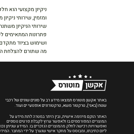
ניקיון מקצועי הוא ח
ומזמין, שירותי ניקיון
שירותי הניקיון משתנה 
פתרונות המתאימים לכל
ושימוש בציוד מתקדם. 
מה שתורם להצלחת החנ
באתר אקשן מוטורס תמצאו מידע רב על סוגים שונים של רכבי
שטח (באגי), טרקטור משא, טרקטורונים אופנועי ים ועוד.
האתר הוקם מיוזמה אישית, ובין היתר במטרה לתת מידע על
המוצרים המפורסמים בו ולאפשר ערוץ לקבלת פרטים נוספים
ואפשרויות רכישה לחלק מהמוצרים הנזכרים בו. המידע שניתן נכון
ליום כתיבתו, ומבוסס על מחקר אישי שנערך על ידי המחבר. המידע