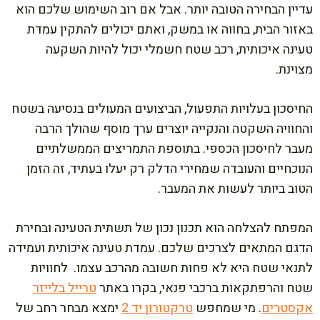
עדיין הבחירה הטובה יותר. אבל אם רוב השימוש שלכם הוא
באזור הבית, בחווה או במשק, ואתם יכולים להתקין עמדת
טעינה איכותית, רכב שטח חשמלי יכול להיות השקעה
מצוינת.
החיסכון בעלויות התפעול, הביצועים המעולים בנסיעה בשטח
והחוויה השקטה והנקייה יוצרים ערך מוסף שהולך הרבה
מעבר לחיסכון הכספי. בתוספת התמריצים הממשלתיים
הנוכחיים והעובדה שמחירי הדלק רק יעלו בעתיד, זה הזמן
הטוב ביותר לעשות את המעבר.
המפתח להצלחה הוא תכנון נכון של תשתית הטעינה ובחירת
הדגם המתאים לצרכים שלכם. עמדת טעינה איכותית ועמידה
לתנאי שטח היא לא פחות חשובה מהרכב עצמו.
לחוויות
שטח והרפתקאות ברכבי פנאי, בקרו באתר
טרייל בלייזר
אקסטרים
.
מי שמחפש
טרקטורון יד 2
ימצא מבחר רחב של