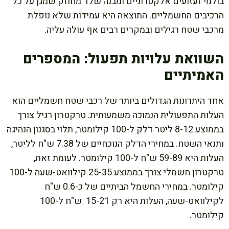
בולמי זעזועים אלקטרוניים ומבנה שלד מחוזק שמגן על כל
הרכיבים החשמליים. התוצאה היא עמידות שלא נופלת
מרכבי שטח רגילים ובמקרים רבים אף עולה עליה.
השוואת עלויות תפעול: המספרים
האמיתיים
אחד היתרונות הגדולים ביותר של רכבי שטח חשמליים הוא
העלות התפעולית הנמוכה משמעותית. טרקטרון רגיל צורך
בממוצע 8-12 ליטר דלק ל-100 קילומטר, תלוי בסגנון הנהיגה
ותנאי השטח. במחירי הדלק הנוכחיים של 7.38 ש"ח לליטר,
העלות היא 59-89 ש"ח ל-100 קילומטר. לעומת זאת,
טרקטרון חשמלי צורך בממוצע 25-35 קילוואט-שעה ל-100
קילומטר. במחירי החשמל הביתיים של כ-0.6 ש"ח
לקילוואט-שעה, העלות היא רק 15-21 ש"ח ל-100
קילומטר.