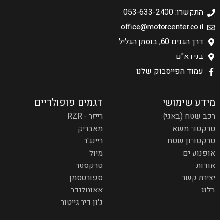
התקשרו: 053-633-2400
office@motorcenter.co.il
דרך הגנים 60, בוסתן הגליל
בני רא"ם
עמוד הפייסבוק שלנו
מידע שימושי
דגמים פופולריים
רכב שטח (באגי)
רייזר - RZR
טרקטור משא
מאבריק
טרקטורון שטח
ריינג'ר
אופנוע ים
מיול
אודות
טרקסטר
יצירת קשר
ספורטסמן
בלוג
אאוטלנדר
ג'ון דיר גייטור