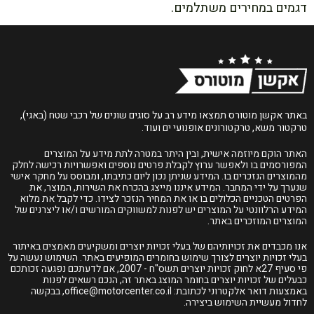
דגמים במחירים משתלמים.
באתר אקשן מוטורס תמצאו מידע רב על סוגים שונים של רכבי שטח (באגי),
טרקטור משא, טרקטורונים אופנועי ים ועוד.
האתר הוקם מיוזמה אישית, ובין היתר במטרה לתת מידע על המוצרים
המפורסמים בו ולאפשר ערוץ לקבלת פרטים נוספים ואפשרויות רכישה לחלק
מהמוצרים הנזכרים בו. המידע שניתן נכון ליום כתיבתו, ומבוסס על מחקר אישי
שנערך על ידי המחבר. המידע איננו מייצג בהכרח את השירות, המוצר, את
הפרטים הטכניים הכלולים בו או את המחיר הנזכר לצידו. כדי לקבל את מלוא
המידע הרלוונטי על המוצרים יש לפנות למשווקים המורשים ו/או ליצרנים של
המוצרים המוזכרים באתר.
אנו מכבדים את זכויותיהם של בעלי זכויות יוצרים ומשקיעים מאמצים באיתור
בעלי זכויות יוצרים לצורך שימוש בחומרים המופיעים באתר. השימוש נעשה על
פי סעיף 27א לחוק זכויות יוצרים תשס"ח - 2007, אם לדעתכם נפגעה זכותכם
כבעלים של זכויות יוצרים בחומר המוצג באתר זה, הנכם רשאים לפנות
באמצעות דואר אלקטרוני לכתובת:
office@motorcenter.co.il
, בבקשה
לחדול מעשיית השימוש ביצירה.