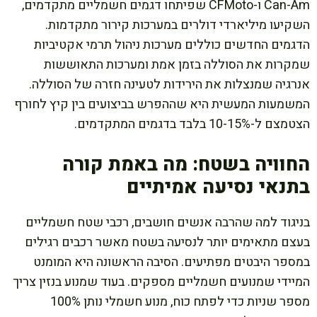
Can-Am ו-CFMoto שפיתחו דגמים חשמליים מתקדמים,
השקיעו מיליארדי דולרים במערכות קירור מתקדמות.
הדגמים החדשים כוללים מערכות ניהול תרמי אקטיביות
שמקרות את הסוללה בזמן אמת ומערכות התאוששות
אנרגיה שמנצלות את הירידות לטעינה חזרה של הסוללה.
המשמעות המעשית היא שההפרש בביצועים בין קיץ לחורף
הצטמצם ל-10-15% בלבד בדגמים המתקדמים.
החוויה בשטח: מה באמת קורה
בתנאי נסיעה אמיתיים
בניגוד למה שהרבה אנשים חושבים, רכבי שטח חשמליים
בעצם מתאימים יותר לנסיעה בשטח מאשר רכבים רגילים
במספר היבטים מפתיעים. הסיבה הראשונה היא המומנט
המיידי שמנועים חשמליים מספקים. בעוד שמנוע בנזין צריך
מספר שניות כדי לפתח כוח, מנוע חשמלי נותן 100%