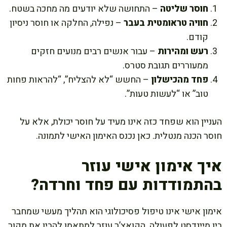
חוסר שליטה
– התחושה שלא יודעים מה מחכה בשטח.
חוויה טראומטית בעבר
– נפילה, החלקה או חוסר ניסיון
קודם.
רעש ומהירות
– עבור אנשים רבים מנועים חזקים
ממעוררים תגובת סטרס.
פחד מהכישלון
– החשש “לא להצליח”, “להראות פחות
טוב” או “לעשות טעות”.
העניין הוא שפחד כזה אינו מעיד על חוסר יכולת, אלא על
חוסר הכנה מנטלית. כאן נכנס האימון האישי לתמונה.
איך אימון אישי עוזר
בהתמודדות עם פחד וחרדה?
אימון אישי אינו טיפול פסיכולוגי הוא תהליך מעשי שמחבר
בין מיינדסט לפעולה. הקואצ’ר עוזר למתאמן להבין את מקור