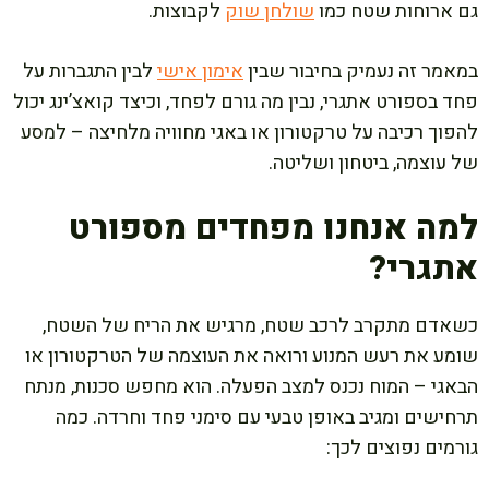
גם ארוחות שטח כמו
שולחן שוק
לקבוצות.
במאמר זה נעמיק בחיבור שבין
אימון אישי
לבין התגברות על
פחד בספורט אתגרי, נבין מה גורם לפחד, וכיצד קואצ’ינג יכול
להפוך רכיבה על טרקטורון או באגי מחוויה מלחיצה – למסע
של עוצמה, ביטחון ושליטה.
למה אנחנו מפחדים מספורט
אתגרי?
כשאדם מתקרב לרכב שטח, מרגיש את הריח של השטח,
שומע את רעש המנוע ורואה את העוצמה של הטרקטורון או
הבאגי – המוח נכנס למצב הפעלה. הוא מחפש סכנות, מנתח
תרחישים ומגיב באופן טבעי עם סימני פחד וחרדה. כמה
גורמים נפוצים לכך: