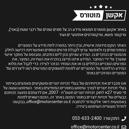
באתר אקשן מוטורס תמצאו מידע רב על סוגים שונים של רכבי שטח (באגי),
טרקטור משא, טרקטורונים אופנועי ים ועוד.
האתר הוקם מיוזמה אישית, ובין היתר במטרה לתת מידע על המוצרים
המפורסמים בו ולאפשר ערוץ לקבלת פרטים נוספים ואפשרויות רכישה לחלק
מהמוצרים הנזכרים בו. המידע שניתן נכון ליום כתיבתו, ומבוסס על מחקר אישי
שנערך על ידי המחבר. המידע איננו מייצג בהכרח את השירות, המוצר, את
הפרטים הטכניים הכלולים בו או את המחיר הנזכר לצידו. כדי לקבל את מלוא
המידע הרלוונטי על המוצרים יש לפנות למשווקים המורשים ו/או ליצרנים של
המוצרים המוזכרים באתר.
אנו מכבדים את זכויותיהם של בעלי זכויות יוצרים ומשקיעים מאמצים באיתור
בעלי זכויות יוצרים לצורך שימוש בחומרים המופיעים באתר. השימוש נעשה על
פי סעיף 27א לחוק זכויות יוצרים תשס"ח - 2007, אם לדעתכם נפגעה זכותכם
כבעלים של זכויות יוצרים בחומר המוצג באתר זה, הנכם רשאים לפנות
באמצעות דואר אלקטרוני לכתובת:
office@motorcenter.co.il
, בבקשה
לחדול מעשיית השימוש ביצירה.
התקשרו: 053-633-2400
office@motorcenter.co.il