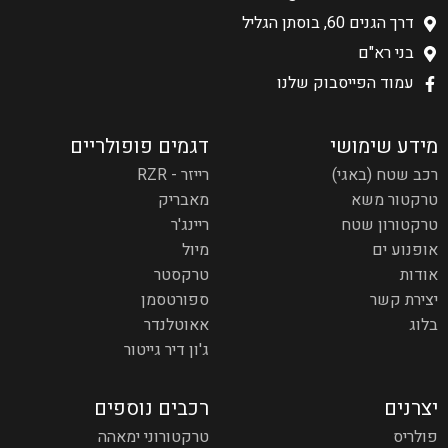
דרך הגנים 60, בוסתן הגליל
בני רא"ם
עמוד הפייסבוק שלנו
מידע שימושי
דגמים פופולריים
רכב שטח (באגי)
רייזר - RZR
טרקטור משא
מאבריק
טרקטורון שטח
ריינג'ר
אופנוע ים
מיול
אודות
טרקסטר
יצירת קשר
ספורטסמן
בלוג
אאוטלנדר
ג'ון דיר גייטור
יצרנים
רכבים נוספים
פולריס
טרקטורוני ימאהה