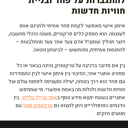
להתגברות על פחד ובניית
חוויות חדשות
אימון אישי מאפשר לקחת פחד אמיתי ולתרגם אותו
לעוצמה. הוא מספק כלים פרקטיים, משנה הרגלי מחשבה,
ויוצר תהליך שמוביל אדם צעד אחר צעד מהתלבטות –
להתנסות אמיתית, ומהחשש – לביטחון והנאה.
בין אם מדובר ברכיבה על טרקטורון, נהיגה בבאגי או כל
ספורט אתגרי אחר, החיבור בין אימון אישי לבין התמודדות
עם פחד הוא דרך בטוחה, יעילה ומעצימה לפתוח עולם של
חוויות חדשות ולגלות מה באמת אפשרי.
מי שמחפש
אתגרים בשטח ימצא מידע נוסף ב
אתר טרייל בלייזר
.
בין
הדגמים הפופולריים ניתן למצוא גם
טרקטורון סגווי
עם
מנועים חזקים.