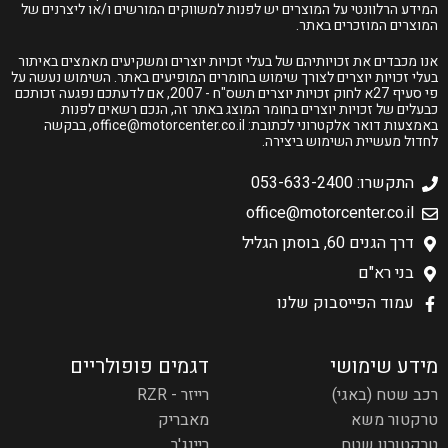
המידע הרלוונטי על המוצרים יש לפנות למשווקים המורשים ו/או ליצרנים של
המוצרים המוזכרים באתר.
אנו מכבדים את זכויותיהם של בעלי זכויות יוצרים ומשקיעים מאמצים באיתור
בעלי זכויות יוצרים לצורך שימוש בחומרים המופיעים באתר. השימוש נעשה על
פי סעיף 27א לחוק זכויות יוצרים תשס"ח - 2007, אם לדעתכם נפגעה זכותכם
כבעלים של זכויות יוצרים בחומר המוצג באתר זה, הנכם רשאים לפנות
באמצעות דואר אלקטרוני לכתובת:
office@motorcenter.co.il
, בבקשה
לחדול מעשיית השימוש ביצירה.
התקשרו: 053-633-2400
office@motorcenter.co.il
דרך הגנים 60, בוסתן הגליל
בני רא"ם
עמוד הפייסבוק שלנו
מידע שימושי
דגמים פופולריים
רכב שטח (באגי)
רייזר - RZR
טרקטור משא
מאבריק
טרקטורון שטח
ריינג'ר