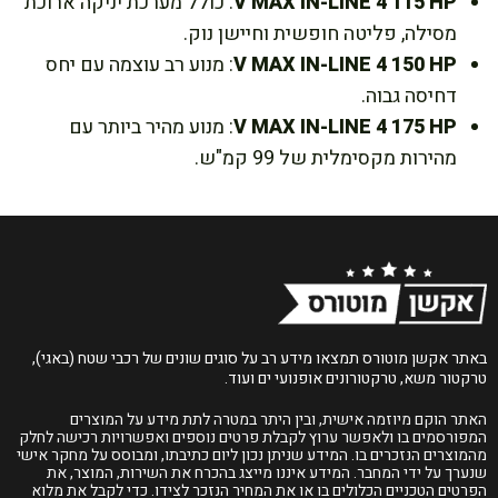
V MAX IN-LINE 4 115 HP
: כולל מערכת יניקה ארוכת
מסילה, פליטה חופשית וחיישן נוק.
V MAX IN-LINE 4 150 HP
: מנוע רב עוצמה עם יחס
דחיסה גבוה.
V MAX IN-LINE 4 175 HP
: מנוע מהיר ביותר עם
מהירות מקסימלית של 99 קמ"ש.
באתר אקשן מוטורס תמצאו מידע רב על סוגים שונים של רכבי שטח (באגי),
טרקטור משא, טרקטורונים אופנועי ים ועוד.
האתר הוקם מיוזמה אישית, ובין היתר במטרה לתת מידע על המוצרים
המפורסמים בו ולאפשר ערוץ לקבלת פרטים נוספים ואפשרויות רכישה לחלק
מהמוצרים הנזכרים בו. המידע שניתן נכון ליום כתיבתו, ומבוסס על מחקר אישי
שנערך על ידי המחבר. המידע איננו מייצג בהכרח את השירות, המוצר, את
הפרטים הטכניים הכלולים בו או את המחיר הנזכר לצידו. כדי לקבל את מלוא