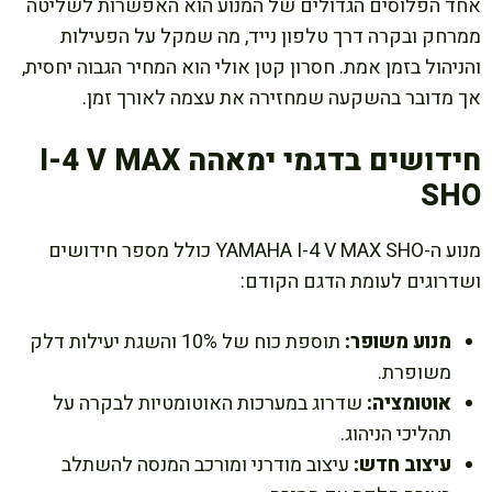
אחד הפלוסים הגדולים של המנוע הוא האפשרות לשליטה
ממרחק ובקרה דרך טלפון נייד, מה שמקל על הפעילות
והניהול בזמן אמת. חסרון קטן אולי הוא המחיר הגבוה יחסית,
אך מדובר בהשקעה שמחזירה את עצמה לאורך זמן.
חידושים בדגמי ימאהה I-4 V MAX
SHO
מנוע ה-YAMAHA I-4 V MAX SHO כולל מספר חידושים
ושדרוגים לעומת הדגם הקודם:
מנוע משופר:
תוספת כוח של 10% והשגת יעילות דלק
משופרת.
אוטומציה:
שדרוג במערכות האוטומטיות לבקרה על
תהליכי הניהוג.
עיצוב חדש:
עיצוב מודרני ומורכב המנסה להשתלב