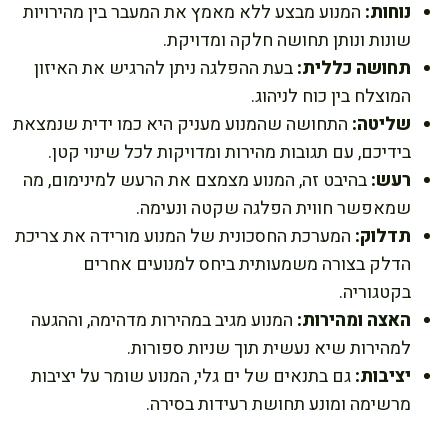
נוחות:
המנוע מבצע ללא מאמץ את המעבר בין מהירויות
שונות ונותן תחושה חלקה ומדויקת.
תחושה כללית:
בעת ההפלגה ניתן להרגיש את האיזון
המוצלח בין כוח לניהוג.
שליטה:
התחושה שהמנוע מעניק היא כמו ידית שנמצאת
בידיכם, עם תגובות מהירות ומדויקות לכל שינוי קטן.
רעש:
בהיבט זה, המנוע מצמצם את הרעש למינימום, מה
שמאפשר חווית הפלגה שקטה ונעימה.
תדלוק:
המערכת החסכונית של המנוע מורידה את צריכת
הדלק בצורה משמעותית ביחס למנועים אחרים
בקטגוריה.
האצה ומהירות:
המנוע מגיב במהירות מדהימה, וההגעה
למהירות שיא נעשית תוך שניות ספורות.
יציבות:
גם בתנאים של ים גלי, המנוע שומר על יציבות
מרשימה ומונע תחושת רעידות בסירה.