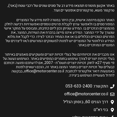
באתר אקשן מוטורס תמצאו מידע רב על סוגים שונים של רכבי שטח (באגי),
טרקטור משא, טרקטורונים אופנועי ים ועוד.
האתר הוקם מיוזמה אישית, ובין היתר במטרה לתת מידע על המוצרים
המפורסמים בו ולאפשר ערוץ לקבלת פרטים נוספים ואפשרויות רכישה לחלק
מהמוצרים הנזכרים בו. המידע שניתן נכון ליום כתיבתו, ומבוסס על מחקר אישי
שנערך על ידי המחבר. המידע איננו מייצג בהכרח את השירות, המוצר, את
הפרטים הטכניים הכלולים בו או את המחיר הנזכר לצידו. כדי לקבל את מלוא
המידע הרלוונטי על המוצרים יש לפנות למשווקים המורשים ו/או ליצרנים של
המוצרים המוזכרים באתר.
אנו מכבדים את זכויותיהם של בעלי זכויות יוצרים ומשקיעים מאמצים באיתור
בעלי זכויות יוצרים לצורך שימוש בחומרים המופיעים באתר. השימוש נעשה על
פי סעיף 27א לחוק זכויות יוצרים תשס"ח - 2007, אם לדעתכם נפגעה זכותכם
כבעלים של זכויות יוצרים בחומר המוצג באתר זה, הנכם רשאים לפנות
באמצעות דואר אלקטרוני לכתובת:
office@motorcenter.co.il
, בבקשה
לחדול מעשיית השימוש ביצירה.
התקשרו: 053-633-2400
office@motorcenter.co.il
דרך הגנים 60, בוסתן הגליל
בני רא"ם