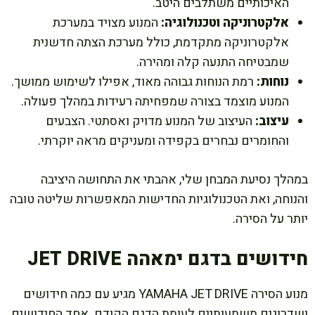
האיכותיים משתלבים היטב.
אלקטרוניקה וטכנולוגיה:
המנוע מצויד במערכת
אלקטרוניקה מתקדמת, כולל מערכת הצתה חדשנית
שמבטיחה התנעה קלה ומהירה.
נוחות:
רמת הנוחות גבוהה מאוד, אפילו לשימוש ממושך.
המנוע מוצמד בצורה שמפחיתה רעידות במהלך פעולה.
עיצוב:
העיצוב של המנוע מדויק ואסתטי. הצבעים
והחומרים נבחרים בקפידה ומעניקים מראה יוקרתי.
במהלך נסיעת המבחן שלי, אהבתי את התחושה היציבה
והנוחה, ואת הטכנולוגיות החדישות המאפשרות שליטה טובה
יותר על הסירה.
חידושים בדגם ימאהה JET DRIVE
מנוע הסירה YAMAHA JET DRIVE מגיע עם כמה חידושים
ושדרוגים משמעותיים לעומת הדגם הקודם. אחד החידושים