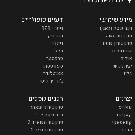
עמוד הפייסבוק שלנו
מידע שימושי
דגמים פופולריים
רכב שטח (באגי)
רייזר - RZR
טרקטור משא
מאבריק
טרקטורון שטח
ריינג'ר
אופנוע ים
מיול
אודות
טרקסטר
יצירת קשר
ספורטסמן
בלוג
אאוטלנדר
ג'ון דיר גייטור
יצרנים
רכבים נוספים
פולריס
טרקטורוני ימאהה
קאן אם
רכב שטח יד 2
קוואסאקי
טרקטור משא יד 2
הונדה
טרקטורונים יד 2