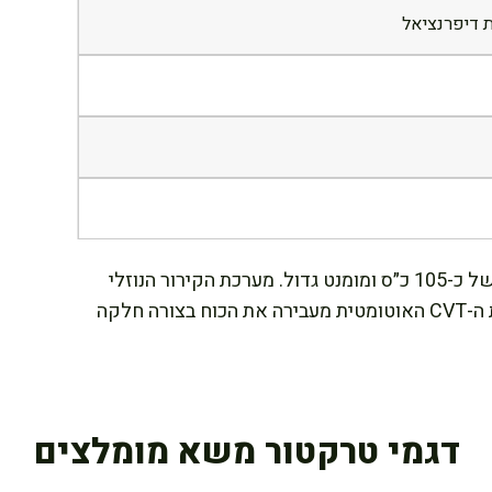
המנוע הדו-צילינדרי בנפח 1,000 סמ״ק מספק כוח של כ-105 כ״ס ומומנט גדול. מערכת הקירור הנוזלי
מבטיחה עבודה אמינה גם בעומסים ממושכים. תיבת ה-CVT האוטומטית מעבירה את הכוח בצורה חלקה
דגמי טרקטור משא מומלצים