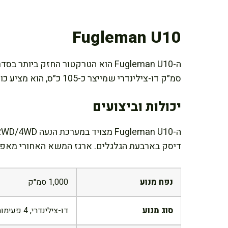
Fugleman U10
סמ״ק דו-צילינדרי שמייצר כ-105 כ״ס, הוא מציע כוח עבודה מרשים למשימות כבדות בשטח.
יכולות וביצועים
דיסק בארבעת הגלגלים. ארגז המשא האחורי מאפשר
נפח מנוע
1,000 סמ״ק
סוג מנוע
דו-צילינדרי, 4 פעימות, DOHC