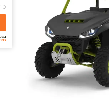
צ
בשלי
הפרט