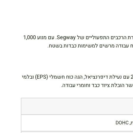
ה-Fugleman U10 הוא הטרקטור החזק ביותר בסדרת הרכבים התפעוליים של Segway. עם מנוע 1,000
ה-Fugleman U10 מצויד במערכת הנעה 2WD/4WD עם נעילת דיפרנציאל, הגה כוח חשמלי (EPS) ובלמי
 הובלת ציוד כבד וחומרי עבודה.