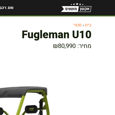
דלג
סוג רכב
תוכן
בית
›
סגווי
Fugleman U10
מחיר: ₪80,990