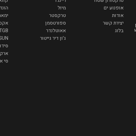
טרקטורון שטח
ריינג'ר
קווא
אופנוע ים
מיול
הונד
אודות
טרקסטר
ימאה
יצירת קשר
ספורטסמן
אקס
בלוג
אאוטלנדר
TGB
ג'ון דיר גייטור
SUN
סידו
ארקט
סי א