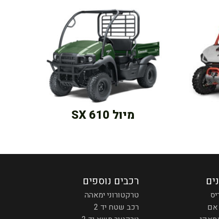
מיול SX 610
נים
רכבים נוספים
יס
טרקטורוני ימאהה
אם
רכב שטח יד 2