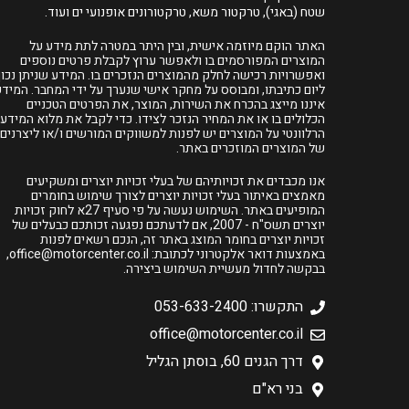
שטח (באגי), טרקטור משא, טרקטורונים אופנועי ים ועוד.
האתר הוקם מיוזמה אישית, ובין היתר במטרה לתת מידע על
המוצרים המפורסמים בו ולאפשר ערוץ לקבלת פרטים נוספים
ואפשרויות רכישה לחלק מהמוצרים הנזכרים בו. המידע שניתן נכון
ליום כתיבתו, ומבוסס על מחקר אישי שנערך על ידי המחבר. המידע
איננו מייצג בהכרח את השירות, המוצר, את הפרטים הטכניים
הכלולים בו או את המחיר הנזכר לצידו. כדי לקבל את מלוא המידע
הרלוונטי על המוצרים יש לפנות למשווקים המורשים ו/או ליצרנים
של המוצרים המוזכרים באתר.
אנו מכבדים את זכויותיהם של בעלי זכויות יוצרים ומשקיעים
מאמצים באיתור בעלי זכויות יוצרים לצורך שימוש בחומרים
המופיעים באתר. השימוש נעשה על פי סעיף 27א לחוק זכויות
יוצרים תשס"ח - 2007, אם לדעתכם נפגעה זכותכם כבעלים של
זכויות יוצרים בחומר המוצג באתר זה, הנכם רשאים לפנות
באמצעות דואר אלקטרוני לכתובת:
office@motorcenter.co.il
,
בבקשה לחדול מעשיית השימוש ביצירה.
התקשרו: 053-633-2400
office@motorcenter.co.il
דרך הגנים 60, בוסתן הגליל
בני רא"ם