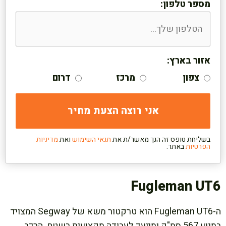
מספר טלפון:
אזור בארץ:
צפון
מרכז
דרום
בשליחת טופס זה הנך מאשר/ת את
תנאי השימוש
ואת
מדיניות
הפרטיות
באתר.
Fugleman UT6
ה-Fugleman UT6 הוא טרקטור משא של Segway המצויד
במנוע 567 סמ"ק ומיועד לעבודה מקצועית בשטח. הרכב