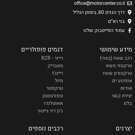
office@motorcenter.co.il
דרך הגנים 60, בוסתן הגליל
בני רא"ם
עמוד הפייסבוק שלנו
מידע שימושי
דגמים פופולריים
רכב שטח (באגי)
רייזר - RZR
טרקטור משא
מאבריק
טרקטורון שטח
ריינג'ר
אופנוע ים
מיול
אודות
טרקסטר
יצירת קשר
ספורטסמן
בלוג
אאוטלנדר
ג'ון דיר גייטור
יצרנים
רכבים נוספים