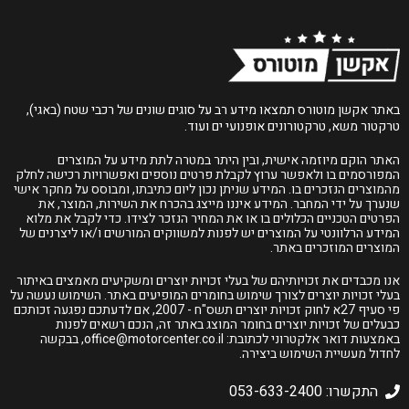
באתר אקשן מוטורס תמצאו מידע רב על סוגים שונים של רכבי שטח (באגי),
טרקטור משא, טרקטורונים אופנועי ים ועוד.
האתר הוקם מיוזמה אישית, ובין היתר במטרה לתת מידע על המוצרים
המפורסמים בו ולאפשר ערוץ לקבלת פרטים נוספים ואפשרויות רכישה לחלק
מהמוצרים הנזכרים בו. המידע שניתן נכון ליום כתיבתו, ומבוסס על מחקר אישי
שנערך על ידי המחבר. המידע איננו מייצג בהכרח את השירות, המוצר, את
הפרטים הטכניים הכלולים בו או את המחיר הנזכר לצידו. כדי לקבל את מלוא
המידע הרלוונטי על המוצרים יש לפנות למשווקים המורשים ו/או ליצרנים של
המוצרים המוזכרים באתר.
אנו מכבדים את זכויותיהם של בעלי זכויות יוצרים ומשקיעים מאמצים באיתור
בעלי זכויות יוצרים לצורך שימוש בחומרים המופיעים באתר. השימוש נעשה על
פי סעיף 27א לחוק זכויות יוצרים תשס"ח - 2007, אם לדעתכם נפגעה זכותכם
כבעלים של זכויות יוצרים בחומר המוצג באתר זה, הנכם רשאים לפנות
באמצעות דואר אלקטרוני לכתובת:
office@motorcenter.co.il
, בבקשה
לחדול מעשיית השימוש ביצירה.
התקשרו: 053-633-2400