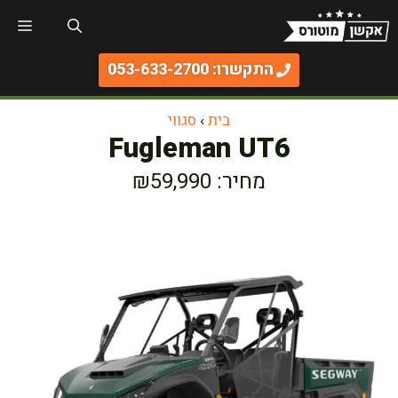
דלג
תפר
תוכן
התקשרו: 053-633-2700
בית
›
סגווי
Fugleman UT6
מחיר: ₪59,990