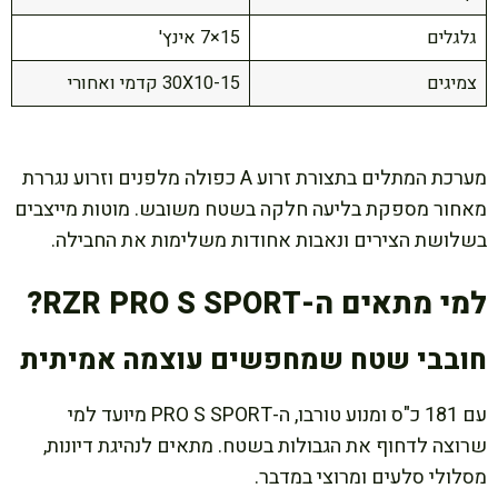
גלגלים
15×7 אינץ'
צמיגים
30X10-15 קדמי ואחורי
מערכת המתלים בתצורת זרוע A כפולה מלפנים וזרוע נגררת
מאחור מספקת בליעה חלקה בשטח משובש. מוטות מייצבים
בשלושת הצירים ונאבות אחודות משלימות את החבילה.
למי מתאים ה-RZR PRO S SPORT?
חובבי שטח שמחפשים עוצמה אמיתית
עם 181 כ"ס ומנוע טורבו, ה-PRO S SPORT מיועד למי
שרוצה לדחוף את הגבולות בשטח. מתאים לנהיגת דיונות,
מסלולי סלעים ומרוצי במדבר.