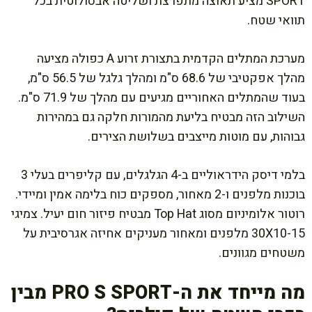
SPORT מציע תאוצה מתפרצת ושליטה אבסולוטית בכל
תוואי שטח.
מערכת המתלים הקדמית בתצורת זרוע A כפולה מציעה
מהלך אפקטיבי של 68.6 ס"מ ומהלך גלגל של 56.5 ס"מ,
בעוד שהמתלים האחוריים מגיעים עם מהלך של 71.9 ס"מ.
השילוב הזה מבטיח בליעת מהמורות חלקה גם במהירות
גבוהות, עם מוטות מייצבים בשלושת הצירים.
בלמי דיסק הידראוליים ב-4 הגלגלים, עם קליפרים בעלי 3
בוכנות מלפנים ו-2 מאחור, מספקים כוח בלימה אמין ומיידי.
רוטור אלומיניום מסוג Top Hat מבטיח פיזור חום יעיל. צמיגי
30X10-15 מלפנים ומאחור מעניקים אחיזה אגרסיבית על
משטחים מגוונים.
מה מייחד את ה-PRO S SPORT מבין