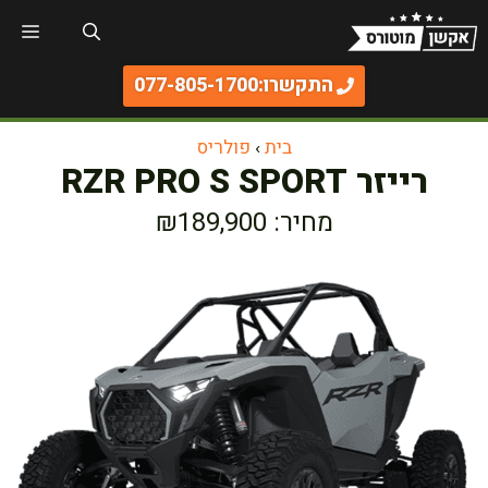
דלג
תפר
תוכן
התקשרו:077-805-1700
בית
›
פולריס
רייזר RZR PRO S SPORT
מחיר: ₪189,900