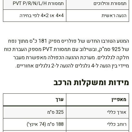
תמסורת והילוכים
תמסורת PVT P/R/N/L/H
הנעה ראשית
4×4 או 2×4 לפי בחירה
המנוע הטורבו החדש של פולריס מפיק 181 כ"ס מתוך נפח
של 925 סמ"ק, ובשילוב עם תמסורת PVT מספק העברת כוח
חלקה לגלגלים. מערכת ההנעה הכפולה מאפשרת מעבר
מיידי בין הנעה ל-4 גלגלים להנעה ל-2 גלגלים אחוריים.
מידות ומשקלות הרכב
מאפיין
ערך
אורך כללי
325 ס"מ
רוחב כללי
188 ס"מ (74 אינץ')