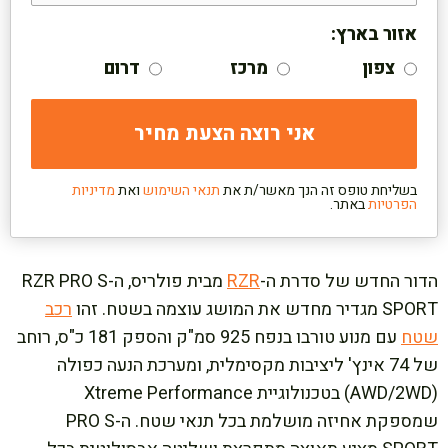
אזור בארץ:
צפון
מרכז
דרום
בשליחת טופס זה הנך מאשר/ת את
תנאי השימוש
ואת
מדיניות
הפרטיות
באתר.
הדור החדש של סדרת ה-
RZR
מבית פולריס, ה-RZR PRO S
SPORT מגדיר מחדש את המושג עוצמה בשטח. זהו
רכב
שטח
עם מנוע טורבו בנפח 925 סמ"ק והספק 181 כ"ס, רוחב
של 74 אינץ' ליציבות מקסימלית, ומערכת הנעה כפולה
(AWD/2WD) בטכנולוגיית Xtreme Performance
שמספקת אחיזה מושלמת בכל תנאי שטח. ה-PRO S