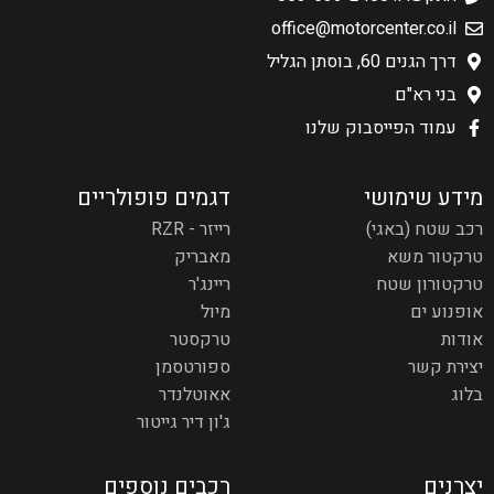
office@motorcenter.co.il
דרך הגנים 60, בוסתן הגליל
בני רא"ם
עמוד הפייסבוק שלנו
מידע שימושי
דגמים פופולריים
רכב שטח (באגי)
רייזר - RZR
טרקטור משא
מאבריק
טרקטורון שטח
ריינג'ר
אופנוע ים
מיול
אודות
טרקסטר
יצירת קשר
ספורטסמן
בלוג
אאוטלנדר
ג'ון דיר גייטור
יצרנים
רכבים נוספים