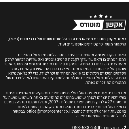
באתר אקשן מוטורס תמצאו מידע רב על סוגים שונים של רכבי שטח (באגי),
טרקטור משא, טרקטורונים אופנועי ים ועוד.
האתר הוקם מיוזמה אישית, ובין היתר במטרה לתת מידע על המוצרים
המפורסמים בו ולאפשר ערוץ לקבלת פרטים נוספים ואפשרויות רכישה לחלק
מהמוצרים הנזכרים בו. המידע שניתן נכון ליום כתיבתו, ומבוסס על מחקר אישי
שנערך על ידי המחבר. המידע איננו מייצג בהכרח את השירות, המוצר, את
הפרטים הטכניים הכלולים בו או את המחיר הנזכר לצידו. כדי לקבל את מלוא
המידע הרלוונטי על המוצרים יש לפנות למשווקים המורשים ו/או ליצרנים של
המוצרים המוזכרים באתר.
אנו מכבדים את זכויותיהם של בעלי זכויות יוצרים ומשקיעים מאמצים באיתור
בעלי זכויות יוצרים לצורך שימוש בחומרים המופיעים באתר. השימוש נעשה על
פי סעיף 27א לחוק זכויות יוצרים תשס"ח - 2007, אם לדעתכם נפגעה זכותכם
כבעלים של זכויות יוצרים בחומר המוצג באתר זה, הנכם רשאים לפנות
באמצעות דואר אלקטרוני לכתובת:
office@motorcenter.co.il
, בבקשה
לחדול מעשיית השימוש ביצירה.
התקשרו: 053-633-2400