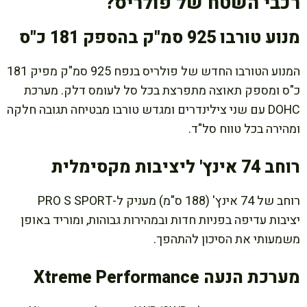
רכבי השטח של פולריס?
מנוע טורבו 925 סמ"ק בהספק 181 כ"ס
המנוע הטורבו החדש של פולריס בנפח 925 סמ"ק מפיק 181
כ"ס ומספק תאוצה מתפרצת בכל סל לעומס דלק. מערכת
DOHC עם שני צילינדרים ומגדש טורבו מבטיחה תגובה חלקה
ומהירה בכל טווח סל"ד.
רוחב 74 אינץ' ליציבות מקסימלית
רוחב של 74 אינץ' (188 ס"מ) מעניק ל-PRO S SPORT
יציבות עדיפה בפניות חדות ובמהירות גבוהות, ומוריד באופן
משמעותי את הסיכון להתהפך.
מערכת הנעה Xtreme Performance