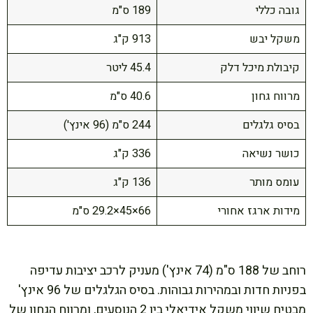
גובה כללי
189 ס"מ
משקל יבש
913 ק"ג
קיבולת מיכל דלק
45.4 ליטר
מרווח גחון
40.6 ס"מ
בסיס גלגלים
244 ס"מ (96 אינץ')
כושר נשיאה
336 ק"ג
עומס מותר
136 ק"ג
מידות ארגז אחורי
66×45×29.2 ס"מ
רוחב של 188 ס"מ (74 אינץ') מעניק לרכב יציבות עדיפה
בפניות חדות ובמהירות גבוהות. בסיס הגלגלים של 96 אינץ'
מבטיח שיווי משקל אידיאלי בין 2 הנוסעים, ומרווח הגחון של