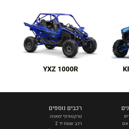
YXZ 1000R
נים
רכבים נוספים
יס
טרקטורוני ימאהה
אם
רכב שטח יד 2