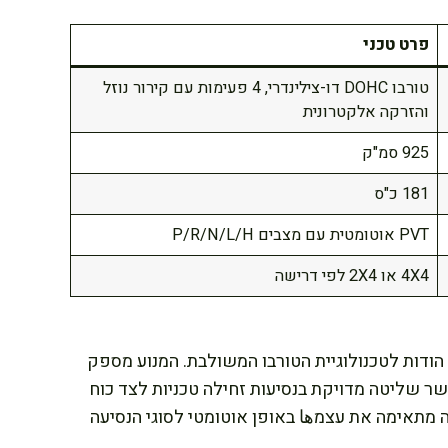
פרט טכני
טורבו DOHC דו-צילינדרי, 4 פעימות עם קירור נוזל
והזרקה אלקטרונית
925 סמ"ק
181 כ"ס
PVT אוטומטית עם מצבים P/R/N/L/H
4X4 או 2X4 לפי דרישה
הודות לטכנולוגיית הטורבו המשולבת. המנוע מספק
ר שליטה מדויקת בנסיעות זחילה טכניות לצד כוח
 מתאימה את עצמها באופן אוטומטי לסוגי הנסיעה