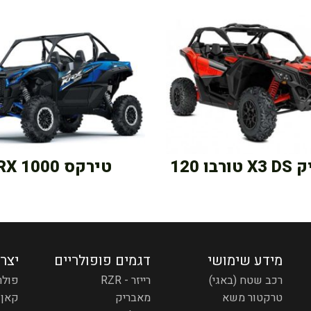
בו 120
טירקס KRX 1000
מידע שימושי
דגמים פופולריים
יצר
רכב שטח (באגי)
רייזר - RZR
פולר
טרקטור משא
מאבריק
קאן 