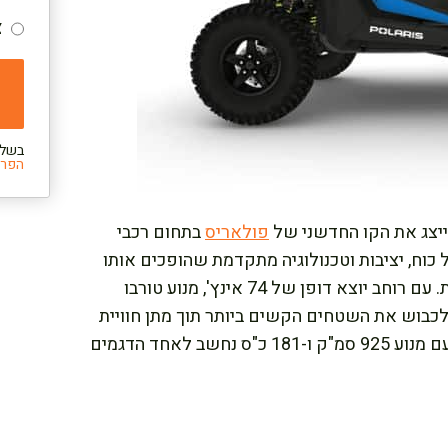
צ
בשלי
הפרט
פולאריס
בתחום רכבי
וח, יציבות וטכנולוגיה מתקדמת שהופכים אותו
לבחירה המושלמת עבור חובבי הנהיגה האקסטרימית. עם רוחב יוצא דופן של 74 אינץ', מנוע טורבו
לכבוש את השטחים הקשים ביותר תוך מתן חוויית
נהיגה מרגשת ובטוחה. ה-RZR Turbo R Premium עם מנוע 925 סמ"ק ו-181 כ"ס נחשב לאחד הדגמים