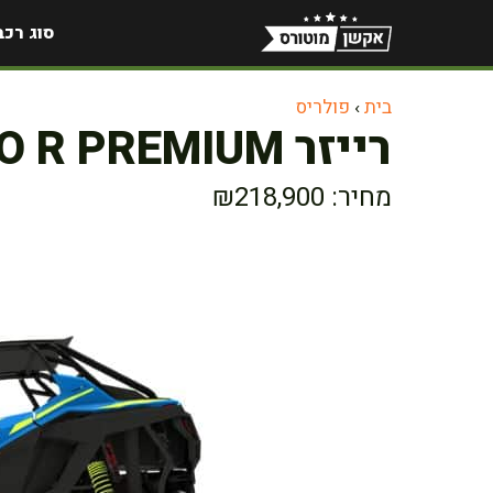
דלג
סוג רכב
תוכן
בית
›
פולריס
רייזר RZR TURBO R PREMIUM
מחיר: ₪218,900