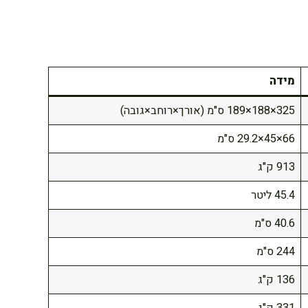
מידה
325×188×189 ס"מ (אורך×רוחב×גובה)
66×45×29.2 ס"מ
913 ק"ג
45.4 ליטר
40.6 ס"מ
244 ס"מ
136 ק"ג