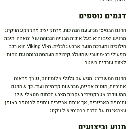
דגמים נוספים
הדגם הבסיסי מגיע עם הגה כוח, מרחק יציב מהקרקע הויקינג
מרגיש יציב והוא בעל איכות הבנייה הגבוהה של ימאהה. תיבת
הילוכים ומערכת הנעה ארבע גלגלית. ה-Viking VI הוא רכב
תפעולי רב-מושבי שמשלב קיבולת העמסה גבוהה עם נוחות
לצוות עובדים בשטח.
הדגם המשודרג מגיע עם גלגלי אלומיניום, גג רך מראות
אחוריות, מוטות אחיזה, מברשות קדמיות ועוד. כך שהדגם
המשודרג אטרקטיבי בעקבות הצבע הכתום מטאלי שלו
ותוספת האביזרים, אך אותם אביזרים ניתנים להוספה באופן
עצמאי גם על הדגם הבסיסי של ויקינג.
מנוע וביצועים