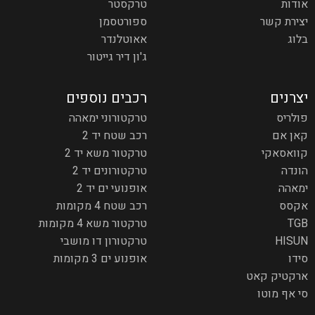
אודות
טרקסטר
יצירת קשר
ספורטסמן
בלוג
אאוטלנדר
ג'ון דיר גייטור
יצרנים
רכבים נוספים
פולריס
טרקטורוני ימאהה
קאן אם
רכב שטח יד 2
קוואסאקי
טרקטור משא יד 2
הונדה
טרקטורונים יד 2
ימאהה
אופנועי ים יד 2
אקסס
רכב שטח 4 מקומות
TGB
טרקטור משא 4 מקומות
HISUN
טרקטורון דו מושבי
סידו
אופנוע ים 3 מקומות
ארקטיק קאט
סי אף מוטו