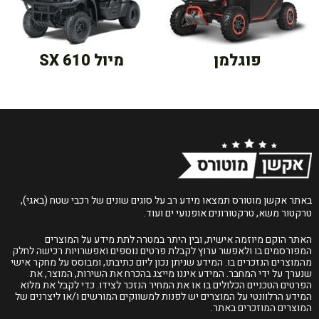
פוגלמן
מיול SX 610
באתר אקשן מוטורס תמצאו מידע רב על סוגים שונים של רכבי שטח (באגי),
טרקטור משא, טרקטורונים אופנועי ים ועוד.
האתר הוקם מיוזמה אישית, ובין היתר במטרה לתת מידע על המוצרים
המפורסמים בו ולאפשר ערוץ לקבלת פרטים נוספים ואפשרויות רכישה לחלק
מהמוצרים הנזכרים בו. המידע שניתן נכון ליום כתיבתו, ומבוסס על מחקר אישי
שנערך על ידי המחבר. המידע איננו מייצג בהכרח את השירות, המוצר, את
הפרטים הטכניים הכלולים בו או את המחיר הנזכר לצידו. כדי לקבל את מלוא
המידע הרלוונטי על המוצרים יש לפנות למשווקים המורשים ו/או ליצרנים של
המוצרים המוזכרים באתר.