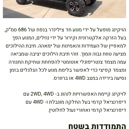
הויקינג מופעל על ידי מנוע חד צילינדר בנפח של 686 סמ״ק,
בעל הזרקה אלקטרונית וקירור על ידי נוזלים, המנוע הפך
למאפיין של העמידות והאמינות של ימאהה. תיבת ההילוכים
מציעה טווח גבוה ונמוך. זוהי תיבת הילוכים יציבה שמביאה
עמה מצמד צנטריפוגלי אוטומטי להפחתת שחיקת החגורה
ומצמד קפיצי כדי לאפשר בלימת מנוע לכל הגלגלים בזמן
נסיעה בירידה במצב 4WD או ברוורס.
לויקינג קיימת האפשרויות לנהוג ב- 2WD, 4WD עם
דיפרנציאל קדמי בעל החלקה מוגבלת ו- 4WD עם
דיפרנציאל קדמי ואחורי נעול לחלוטין.
התמודדות בשטח