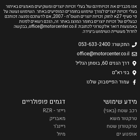
אנו מכבדים את זכויותיהם של בעלי זכויות יוצרים ומשקיעים מאמצים באיתור
בעלי זכויות יוצרים לצורך שימוש בחומרים המופיעים באתר. השימוש נעשה על
פי סעיף 27א לחוק זכויות יוצרים תשס"ח - 2007, אם לדעתכם נפגעה זכותכם
כבעלים של זכויות יוצרים בחומר המוצג באתר זה, הנכם רשאים לפנות
באמצעות דואר אלקטרוני לכתובת:
office@motorcenter.co.il
, בבקשה
לחדול מעשיית השימוש ביצירה.
התקשרו: 053-633-2400
office@motorcenter.co.il
דרך הגנים 60, בוסתן הגליל
בני רא"ם
עמוד הפייסבוק שלנו
מידע שימושי
דגמים פופולריים
רכב שטח (באגי)
רייזר - RZR
טרקטור משא
מאבריק
טרקטורון שטח
ריינג'ר
אופנוע ים
מיול