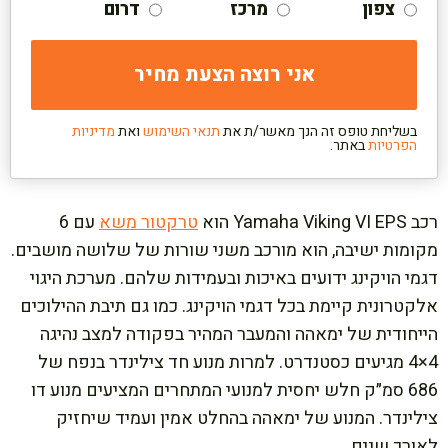
צפון
מרכז
דרום
בשליחת טופס זה הנך מאשר/ת את
תנאי השימוש
ואת
מדיניות
הפרטיות
באתר.
רכב Yamaha Viking VI EPS הוא
טרקטור משא
עם 6
מקומות ישיבה, הוא מורכב משני שורות של שלושה מושבים.
דגמי הויקינג ידועים באיכות ובעמידות שלהם. מערכת היגוי
אלקטרונית קיימת בכל דגמי הויקינג. כמו גם תיבת ההילוכים
הייחודית של ימאהה והמעבר המהיר בפקודה למצב נהיגה
4×4 מגיעים כסטנדרט. למרות מנוע חד צילינדר בנפח של
686 סמ״ק חלש יחסית למנועי המתחרים המציעים מנוע דו
צילינדר. המנוע של ימאהה בהחלט אמין ועמיד שיחזיק
לאורך שנים.