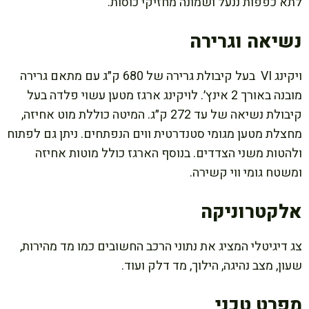
לתא כפפות ננעל ושמונה מחזיקי כוסות.
נשיאה וגרירה
ויקינג VI בעל קיבולת גרירה של 680 ק״ג עם מתאם גרירה
מובנה באורך 2 אינץ׳. לויקינג ארגז מטען עשוי פלדה בעל
קיבולת נשיאה של עד 272 ק״ג. המיטה כוללת מוט אחיזה,
מחצלת מטען מגומי סטנדרטית ווים הנפתחים. ניתן גם לפתוח
ולהטות משני הצדדים. בנוסף הארגז כולל מוטות אחיזה
ומשטח גומי ווי קשירה.
אלקטרוניקה
צג דיגיטלי המציג את נתוני הרכב החשובים כמו מד מהירות,
שעון, מצב נהיגה, הילוך, מד דלק ועוד.
מפרט טכני